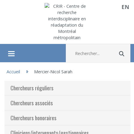
EN
Aller directement au contenu
Recherche :
Rec
Ouvrir/fermer le menu
Vous êtes ici :
À propos
Accueil
Mercier-Nicol Sarah
Chercheurs réguliers
Recherche
Chercheurs associés
Membres
Chercheurs honoraires
Étudiants
Cliniciens/intervenants/gestionnaires