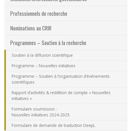
Partageons nos savoirs
Professionnels de recherche
Emplois et stages
Nominations au CRIR
Éthique
Programmes – Soutien à la recherche
Soutien à la diffusion scientifique
Nous joindre
Programme – Nouvelles initiatives
Plan du site
Programme – Soutien à l’organisation d’événements
scientifiques
Accessibilité
Rapport d’activités & reddition de compte « Nouvelles
initiatives »
Espace membre
Formulaire soumission :
Nouvelles initiatives 2024-2025
Formulaire de demande de traduction DeepL