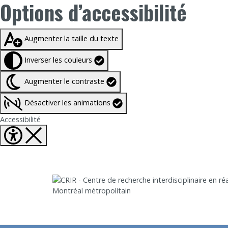
Options d’accessibilité
Taille du texte à
100%
Augmenter la taille du texte
Inverser les couleurs
Augmenter le contraste
Désactiver les animations
Fermer Options d'accessibilité
Accessibilité
Aller directement au contenu