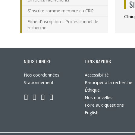
S
S’inscrire comme membre du CRIR
Clini
Fiche d’inscription – Professionnel de
recherche
NOUS JOINDRE
LIENS RAPIDES
Nos coordonnées
Accessibilité
Stationnement
Participer à la recherche
Éthique
LinkedIn
YouTube
Twitter
Facebook
Nos nouvelles
Foire aux questions
English