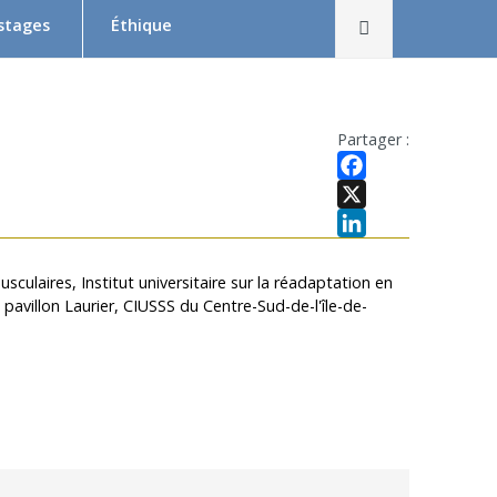
Rechercher
 stages
Éthique
Le Comité d’éthique de la recherche en bref
Équipe du CER
Partager :
Formation en éthique de la recherche
Facebook
Dépôt et suivi d’un projet au CER RDP
X
LinkedIn
la relève
Documentation
culaires, Institut universitaire sur la réadaptation en
avillon Laurier, CIUSSS du Centre-Sud-de-l'île-de-
x
 Swaine