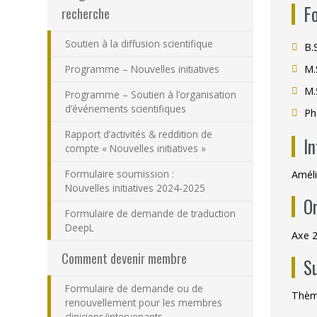
F
recherche
Soutien à la diffusion scientifique
B.
Programme – Nouvelles initiatives
M.
M.
Programme – Soutien à l’organisation
d’événements scientifiques
Ph
Rapport d’activités & reddition de
I
compte « Nouvelles initiatives »
Formulaire soumission :
Améli
Nouvelles initiatives 2024-2025
O
Formulaire de demande de traduction
DeepL
Axe 2
Comment devenir membre
S
Formulaire de demande ou de
Thème
renouvellement pour les membres
cliniciens/intervenants