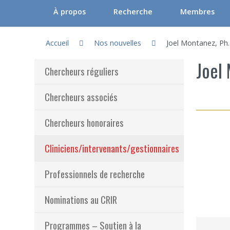
À propos
Recherche
Membres
Vous êtes ici :
Gouvernance du CRIR (CGC)
Axes et unités thématiques
Chercheurs régu
Accueil
Nos nouvelles
Joel Montanez, Ph.
Le CRIR
Orientations stratégiques du CRIR
Chercheurs ass
Joel 
Chercheurs réguliers
Notre équipe
Laboratoires / Groupes de recherc
Chercheurs hon
Chercheurs associés
Comités et Assemblées du CRIR
La recherche participative : FAQ
Cliniciens/inte
Chercheurs honoraires
Outils de communication
Participer à la recherche
Professionnels
Foire aux questions
Documentation
Nominations a
Cliniciens/intervenants/gestionnaires
Programmes – S
Professionnels de recherche
Résultats – Pr
Nominations au CRIR
Comment deve
Programmes – Soutien à la