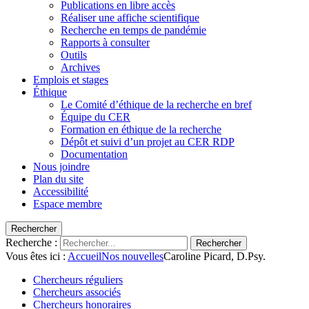
Publications en libre accès
Réaliser une affiche scientifique
Recherche en temps de pandémie
Rapports à consulter
Outils
Archives
Emplois et stages
Éthique
Le Comité d’éthique de la recherche en bref
Équipe du CER
Formation en éthique de la recherche
Dépôt et suivi d’un projet au CER RDP
Documentation
Nous joindre
Plan du site
Accessibilité
Espace membre
Rechercher
Recherche :
Rechercher
Vous êtes ici :
Accueil
Nos nouvelles
Caroline Picard, D.Psy.
Chercheurs réguliers
Chercheurs associés
Chercheurs honoraires