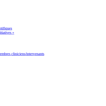
tifiques
tiatives »
mbres cliniciens/intervenants