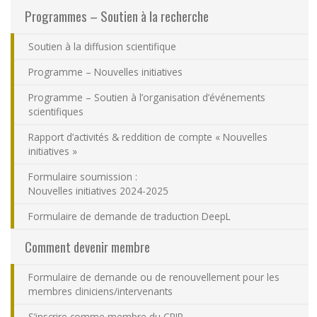
Programmes – Soutien à la recherche
Nous joindre
Soutien à la diffusion scientifique
Plan du site
Programme – Nouvelles initiatives
Accessibilité
Programme – Soutien à l’organisation d’événements
scientifiques
Espace membre
Rapport d’activités & reddition de compte « Nouvelles
initiatives »
Formulaire soumission :
Nouvelles initiatives 2024-2025
Formulaire de demande de traduction DeepL
Comment devenir membre
Formulaire de demande ou de renouvellement pour les
membres cliniciens/intervenants
S’inscrire comme membre du CRIR