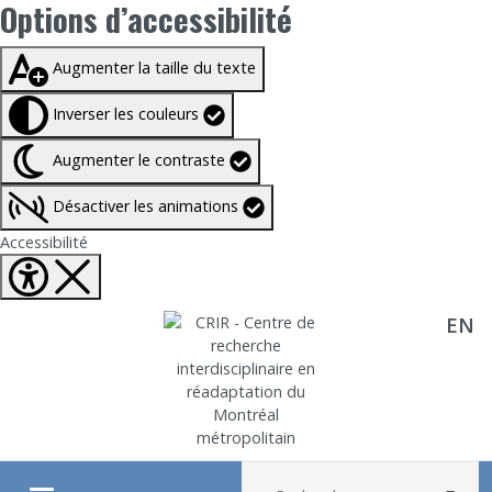
Options d’accessibilité
Taille du texte à
100%
Augmenter la taille du texte
Inverser les couleurs
Augmenter le contraste
Désactiver les animations
Fermer Options d'accessibilité
Accessibilité
EN
Aller directement au contenu
Recherche :