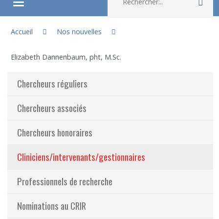
Rec
Ouvrir/fermer le menu
Vous êtes ici :
À propos
Accueil
Nos nouvelles
Elizabeth Dannenbaum, pht, M.Sc.
Recherche
Chercheurs réguliers
Membres
Chercheurs associés
Étudiants
Chercheurs honoraires
Partageons nos savoirs
Cliniciens/intervenants/gestionnaires
Emplois et stages
Professionnels de recherche
Éthique
Nominations au CRIR