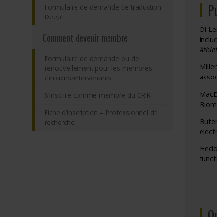
Pu
Formulaire de demande de traduction
DeepL
Di Le
Comment devenir membre
inclu
Athle
Formulaire de demande ou de
Mille
renouvellement pour les membres
assoc
cliniciens/intervenants
MacDo
S’inscrire comme membre du CRIR
Biome
Fiche d’inscription – Professionnel de
Buter
recherche
elect
Hedd
funct
O