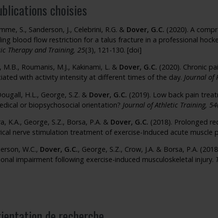
blications choisies
mme, S., Sanderson, J., Celebrini, R.G. &
Dover, G.C.
(2020). A compr
ding blood flow restriction for a talus fracture in a professional hock
tic Therapy and Training, 25
(3), 121-130.
[doi]
r, M.B., Roumanis, M.J., Kakinami, L. &
Dover, G.C.
(2020). Chronic pa
iated with activity intensity at different times of the day.
Journal of 
ugall, H.L., George, S.Z. &
Dover, G.C.
(2019). Low back pain treatm
dical or biopsychosocial orientation?
Journal of Athletic Training, 54
a, K.A., George, S.Z., Borsa, P.A. &
Dover, G.C.
(2018). Prolonged red
rical nerve stimulation treatment of exercise-Induced acute muscle 
erson, W.C.,
Dover, G.C.
, George, S.Z., Crow, J.A. & Borsa, P.A. (2
ional impairment following exercise-induced musculoskeletal injury.
rientation de recherche