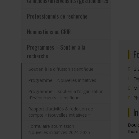
Cliniciens/intervenants/gestionnaires
Programmes – S
Professionnels de recherche
Résultats – Pr
Nominations au CRIR
Comment deve
Programmes – Soutien à la
F
recherche
B.
Soutien à la diffusion scientifique
Di
Programme – Nouvelles initiatives
M.
Programme – Soutien à l’organisation
d’événements scientifiques
Ph
Rapport d’activités & reddition de
I
compte « Nouvelles initiatives »
Doule
Formulaire soumission :
l’hum
Nouvelles initiatives 2024-2025