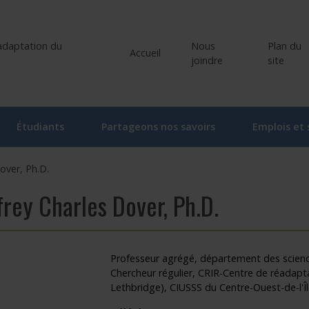
Nous
Plan du
Accueil
joindre
site
Étudiants
Partageons nos savoirs
Emplois et
liers
Comité étudiant du CRIR
Ateliers et conférences
over, Ph.D.
ociés
Activités du comité étudiant
Ateliers et conférences – En ligne
rey Charles Dover, Ph.D.
he
oraires
Ateliers – Événements | Étudiant
Événements
rvenants/gestionnaires
Programme « Bourses d’études supérieures du CRIR »
CRIR Branché
Professeur agrégé, département des science
Chercheur régulier, CRIR-Centre de réadap
 de recherche
Bourse de soutien à l’innovation Forget-Bélanger – formation de 
CRIR et les Médias
Lethbridge), CIUSSS du Centre-Ouest-de-l'Î
u CRIR
Carrefour des savoirs : pour la relève en santé et services sociau
Prix de reconnaissance Eva Kehayia et Bonnie