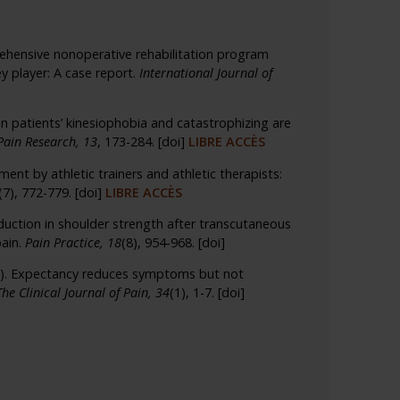
ehensive nonoperative rehabilitation program
ey player: A case report.
International Journal of
in patients’ kinesiophobia and catastrophizing are
Pain Research, 13
, 173-284.
[doi]
LIBRE ACCÈS
ent by athletic trainers and athletic therapists:
(7), 772-779.
[doi]
LIBRE ACCÈS
uction in shoulder strength after transcutaneous
pain.
Pain Practice, 18
(8), 954-968.
[doi]
018). Expectancy reduces symptoms but not
The Clinical Journal of Pain, 34
(1), 1-7.
[doi]