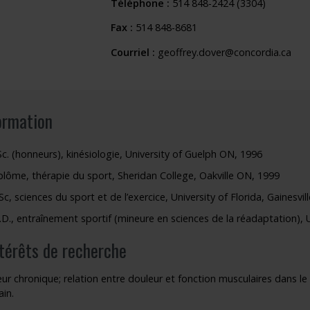
Téléphone :
514 848-2424 (3304)
outien à la recherche
Faire un stage de recherche
Publications en libre accès
Fax :
514 848-8681
ogrammes : Soutien financier
Étudiants internationaux
Réaliser une affiche scientifique
Courriel :
geoffrey.dover@concordia.ca
nir membre
Comment devenir membre
Recherche en temps de pandémie
Rapports à consulter
ormation
Outils
Sc. (honneurs), kinésiologie, University of Guelph ON, 1996
Archives
plôme, thérapie du sport, Sheridan College, Oakville ON, 1999
Sc, sciences du sport et de l’exercice, University of Florida, Gainesvil
.D., entraînement sportif (mineure en sciences de la réadaptation), Un
ntérêts de recherche
ur chronique; relation entre douleur et fonction musculaires dans le
ain.