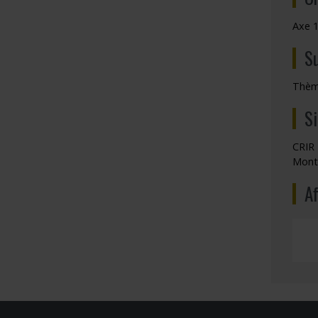
Axe 1
S
Thème
S
CRIR 
Mont
Af