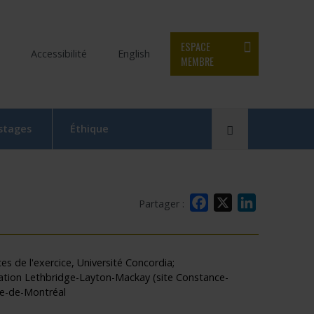
ESPACE
Accessibilité
English
MEMBRE
Rechercher
 stages
Éthique
Le Comité d’éthique de la recherche en bref
Équipe du CER
Facebook
X
LinkedIn
Partager :
Formation en éthique de la recherche
Dépôt et suivi d’un projet au CER RDP
s de l'exercice, Université Concordia;
tation Lethbridge-Layton-Mackay (site Constance-
la relève
Documentation
le-de-Montréal
x
 Swaine