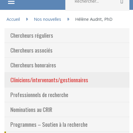
Rec
Ouvrir/fermer le menu
Vous êtes ici :
À propos
Accueil
Nos nouvelles
Hélène Audrit, PhD
Chercheurs réguliers
Recherche
Chercheurs associés
Membres
Chercheurs honoraires
Étudiants
Cliniciens/intervenants/gestionnaires
Partageons nos savoirs
Professionnels de recherche
Emplois et stages
Nominations au CRIR
Éthique
Programmes – Soutien à la recherche