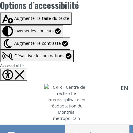
Options d’accessibilité
Taille du texte à
100%
Augmenter la taille du texte
Inverser les couleurs
Augmenter le contraste
Désactiver les animations
Fermer Options d'accessibilité
Accessibilité
EN
Aller directement au contenu
Recherche :