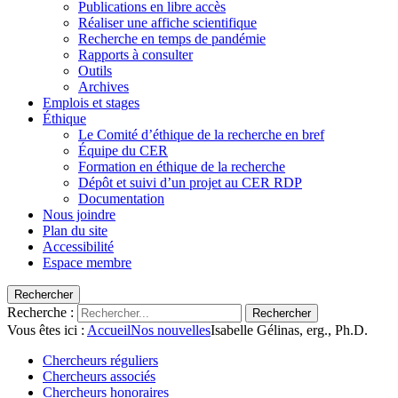
Publications en libre accès
Réaliser une affiche scientifique
Recherche en temps de pandémie
Rapports à consulter
Outils
Archives
Emplois et stages
Éthique
Le Comité d’éthique de la recherche en bref
Équipe du CER
Formation en éthique de la recherche
Dépôt et suivi d’un projet au CER RDP
Documentation
Nous joindre
Plan du site
Accessibilité
Espace membre
Rechercher
Recherche :
Rechercher
Vous êtes ici :
Accueil
Nos nouvelles
Isabelle Gélinas, erg., Ph.D.
Chercheurs réguliers
Chercheurs associés
Chercheurs honoraires