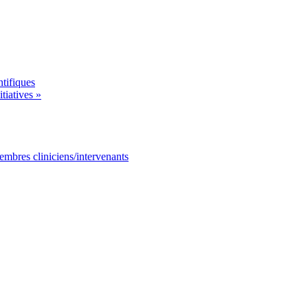
tifiques
tiatives »
mbres cliniciens/intervenants