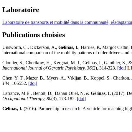
Laboratoire
Laboratoire de transports et mobilité dans la communauté, réadaptatio
Publications choisies
Unsworth, C., Dickerson, A.,
Gélinas, I.
, Harries, P., Margot-Cattin,
international comparison of the mobility patterns of older drivers and
Cloutier, S., Chertkow, H., Kergoat, M. J., Gélinas, I., Gauthier, S., &
International Journal of Geratric Psychiatry, 36
(2), 314-323.
[doi]
L
Chen, Y. T., Mazer, B., Myers, A., Vrkljan, B., Koppel, S., Charlton, J.
144
, 105552.
[doi]
Lafrance, M.E., Benoit, D., Dahan-Oliel, N. &
Gélinas, I.
(2017). Dev
Occupational Therapy, 80
(3), 173-182.
[doi]
Gélinas, I.
(2016). Partnership in research: A vehicle for reaching hi