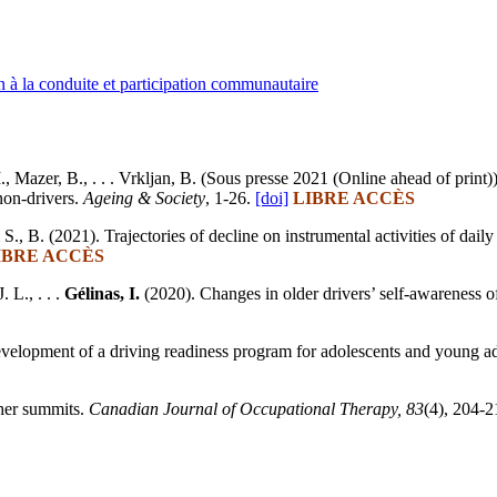
n à la conduite et participation communautaire
 I., Mazer, B., . . . Vrkljan, B. (Sous presse 2021 (Online ahead of pri
 non-drivers.
Ageing & Society
, 1-26.
[doi]
LIBRE ACCÈS
 S., B. (2021). Trajectories of decline on instrumental activities of dai
IBRE ACCÈS
 L., . . .
Gélinas, I.
(2020). Changes in older drivers’ self-awareness of
elopment of a driving readiness program for adolescents and young adu
gher summits.
Canadian Journal of Occupational Therapy, 83
(4), 204-