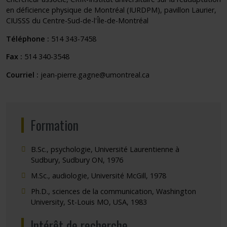
en déficience physique de Montréal (IURDPM), pavillon Laurier,
CIUSSS du Centre-Sud-de-l'Île-de-Montréal
Téléphone :
514 343-7458
Fax :
514 340-3548
Courriel :
jean-pierre.gagne@umontreal.ca
Formation
B.Sc., psychologie, Université Laurentienne à
Sudbury, Sudbury ON, 1976
M.Sc., audiologie, Université McGill, 1978
Ph.D., sciences de la communication, Washington
University, St-Louis MO, USA, 1983
Intérêt de recherche