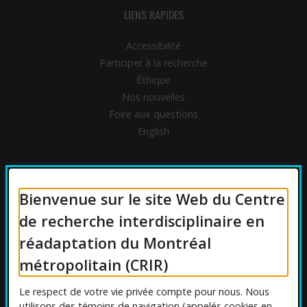
LIENS RAPIDES
Accessibilité
Participer à la recherche
Éthique
Nos nouvelles
Foire aux questions
English
FINANCEMENT
Bienvenue sur le site Web du Centre
de recherche interdisciplinaire en
réadaptation du Montréal
AFFILIATIONS UNIVERSITAIRES
métropolitain (CRIR)
Le respect de votre vie privée compte pour nous. Nous
utilisons des témoins de navigation (appelés cookies en