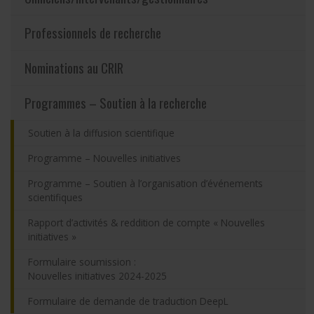
Partageons nos savoirs
Professionnels de recherche
Emplois et stages
Nominations au CRIR
Éthique
Programmes – Soutien à la recherche
Soutien à la diffusion scientifique
Nous joindre
Programme – Nouvelles initiatives
Plan du site
Programme – Soutien à l’organisation d’événements
scientifiques
Accessibilité
Rapport d’activités & reddition de compte « Nouvelles
initiatives »
Espace membre
Formulaire soumission :
Nouvelles initiatives 2024-2025
Formulaire de demande de traduction DeepL