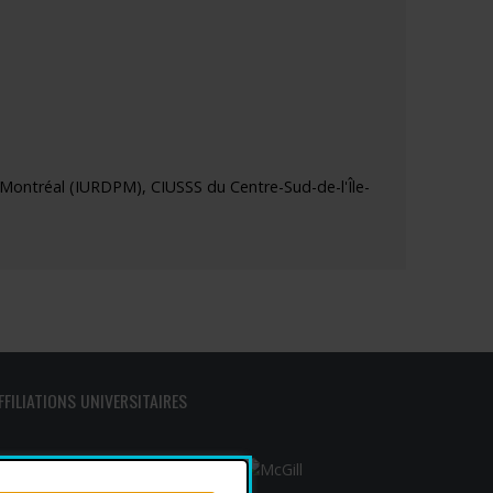
de Montréal (IURDPM), CIUSSS du Centre-Sud-de-l'Île-
FFILIATIONS UNIVERSITAIRES