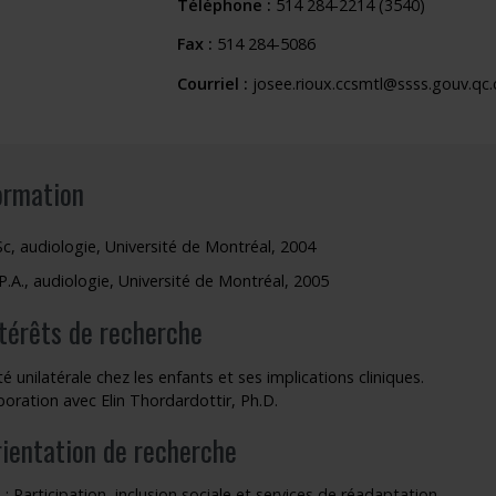
 sélectionnée)
Téléphone :
514 284-2214 (3540)
outien à la recherche
Faire un stage de recherche
Publications en libre accès
Fax :
514 284-5086
ogrammes : Soutien financier
Étudiants internationaux
Réaliser une affiche scientifique
Courriel :
josee.rioux.ccsmtl@ssss.gouv.qc.
nir membre
Comment devenir membre
Recherche en temps de pandémie
Rapports à consulter
ormation
Outils
Sc, audiologie, Université de Montréal, 2004
Archives
P.A., audiologie, Université de Montréal, 2005
ntérêts de recherche
té unilatérale chez les enfants et ses implications cliniques.
boration avec Elin Thordardottir, Ph.D.
rientation de recherche
 : Participation, inclusion sociale et services de réadaptation