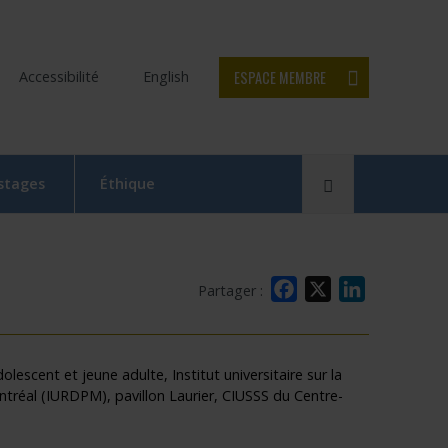
ESPACE MEMBRE
Accessibilité
English
Rechercher
 stages
Éthique
Le Comité d’éthique de la recherche en bref
Équipe du CER
Facebook
X
LinkedIn
Partager :
Formation en éthique de la recherche
Dépôt et suivi d’un projet au CER RDP
escent et jeune adulte, Institut universitaire sur la
tréal (IURDPM), pavillon Laurier, CIUSSS du Centre-
la relève
Documentation
x
 Swaine