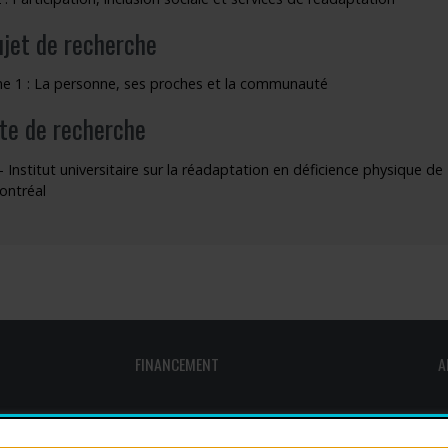
ujet de recherche
 1 : La personne, ses proches et la communauté
ite de recherche
- Institut universitaire sur la réadaptation en déficience physique 
ontréal
FINANCEMENT
A