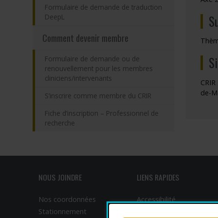
Formulaire de demande de traduction
S
DeepL
Comment devenir membre
Thème
S
Formulaire de demande ou de
renouvellement pour les membres
cliniciens/intervenants
CRIR 
de-M
S’inscrire comme membre du CRIR
Fiche d’inscription – Professionnel de
recherche
NOUS JOINDRE
LIENS RAPIDES
Nos coordonnées
Accessibilité
Stationnement
Participer à la recherche