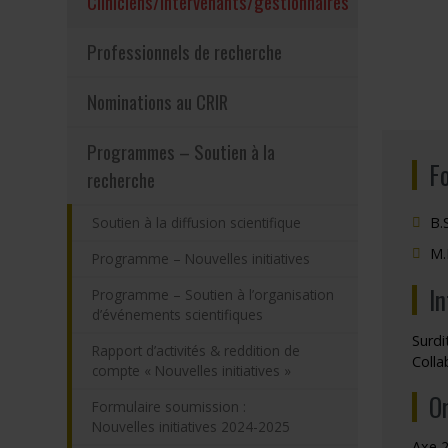
(actuellement
Cliniciens/intervenants/gestionnaires
Programmes – S
Professionnels de recherche
Résultats – Pr
Nominations au CRIR
Comment deve
Programmes – Soutien à la
F
recherche
B.
Soutien à la diffusion scientifique
M.
Programme – Nouvelles initiatives
I
Programme – Soutien à l’organisation
d’événements scientifiques
Surdi
Rapport d’activités & reddition de
Colla
compte « Nouvelles initiatives »
O
Formulaire soumission :
Nouvelles initiatives 2024-2025
Axe 2