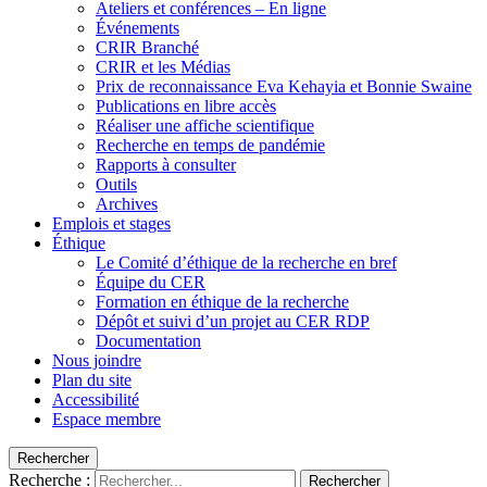
Ateliers et conférences – En ligne
Événements
CRIR Branché
CRIR et les Médias
Prix de reconnaissance Eva Kehayia et Bonnie Swaine
Publications en libre accès
Réaliser une affiche scientifique
Recherche en temps de pandémie
Rapports à consulter
Outils
Archives
Emplois et stages
Éthique
Le Comité d’éthique de la recherche en bref
Équipe du CER
Formation en éthique de la recherche
Dépôt et suivi d’un projet au CER RDP
Documentation
Nous joindre
Plan du site
Accessibilité
Espace membre
Rechercher
Recherche :
Rechercher