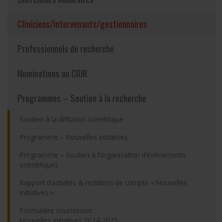
Partageons nos savoirs
(actuellement sélect
Cliniciens/intervenants/gestionnaires
Emplois et stages
Professionnels de recherche
Éthique
Nominations au CRIR
Programmes – Soutien à la recherche
Nous joindre
Soutien à la diffusion scientifique
Plan du site
Programme – Nouvelles initiatives
Accessibilité
Programme – Soutien à l’organisation d’événements
scientifiques
Espace membre
Rapport d’activités & reddition de compte « Nouvelles
initiatives »
Formulaire soumission :
Nouvelles initiatives 2024-2025