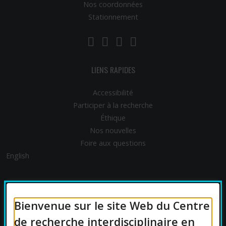
Nos coordonnées
Stationnement
LinkedIn
YouTube
Twitter
Facebook
LIENS RAPIDES
Accessibilité
Participer à la recherche
Éthique
Nos nouvelles
Foire aux questions
English
FINANCEMENT
Bienvenue sur le site Web du Centre
de recherche interdisciplinaire en