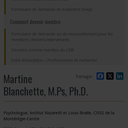
Formulaire de demande de traduction DeepL
Comment devenir membre
Formulaire de demande ou de renouvellement pour les
membres cliniciens/intervenants
S’inscrire comme membre du CRIR
Fiche d’inscription – Professionnel de recherche
Martine
Facebook
X
L
Partager :
Blanchette, M.Ps, Ph.D.
Psychologue, Institut Nazareth et Louis-Braille, CISSS de la
Montérégie-Centre