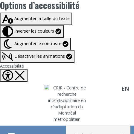
Options d’accessibilité
Taille du texte à
100%
Augmenter la taille du texte
Inverser les couleurs
Augmenter le contraste
Désactiver les animations
Fermer Options d'accessibilité
Accessibilité
EN
Aller directement au contenu
Recherche :