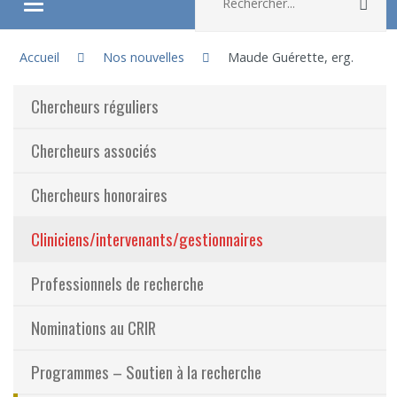
Rec
Ouvrir/fermer le menu
Vous êtes ici :
À propos
Accueil
Nos nouvelles
Maude Guérette, erg.
Chercheurs réguliers
Recherche
Chercheurs associés
Membres
Chercheurs honoraires
Étudiants
Cliniciens/intervenants/gestionnaires
Partageons nos savoirs
Professionnels de recherche
Emplois et stages
Nominations au CRIR
Éthique
Programmes – Soutien à la recherche