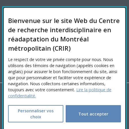
FINANCEMENT
Bienvenue sur le site Web du Centre
de recherche interdisciplinaire en
réadaptation du Montréal
AFFILIATIONS UNIVERSITAIRES
métropolitain (CRIR)
Le respect de votre vie privée compte pour nous. Nous
utilisons des témoins de navigation (appelés cookies en
anglais) pour assurer le bon fonctionnement du site, ainsi
que pour personnaliser et faciliter votre expérience de
navigation. Nous collectons certaines informations,
toujours avec votre consentement.
Lire la politique de
Copyright © 2026 CRIR . Tous droits réservés.
confidentialité.
Personnaliser les cookies
|
Politique de confidentialité
Ce
Conception :
Ekloweb
Personnaliser vos
Tout accepter
choix