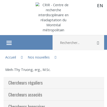
EN
Aller directement au contenu
Recherche :
Rec
Ouvrir/fermer le menu
Vous êtes ici :
À propos
Accueil
Nos nouvelles
Minh-Thy Truong, erg., M.Sc.
Recherche
Chercheurs réguliers
Membres
Chercheurs associés
Étudiants
Chercheurs honoraires