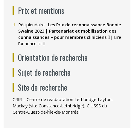
Prix et mentions
Récipiendaire :
Les Prix de reconnaissance Bonnie
Swaine 2023 | Partenariat et mobilisation des
Ce lien s'ou
connaissances – pour membres cliniciens
| Lire
Ce lien s'ouvrira dans une nouvelle fenêtre"
l’annonce
ici
.
Orientation de recherche
Sujet de recherche
Site de recherche
CRIR – Centre de réadaptation Lethbridge-Layton-
Mackay (site Constance-Lethbridge), CIUSSS du
Centre-Ouest-de-l'Île-de-Montréal