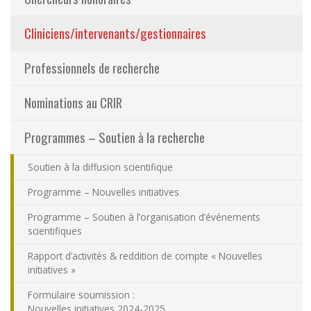
Partageons nos savoirs
(actuellement sélect
Cliniciens/intervenants/gestionnaires
Emplois et stages
Professionnels de recherche
Éthique
Nominations au CRIR
Programmes – Soutien à la recherche
Nous joindre
Soutien à la diffusion scientifique
Plan du site
Programme – Nouvelles initiatives
Accessibilité
Programme – Soutien à l’organisation d’événements
scientifiques
Espace membre
Rapport d’activités & reddition de compte « Nouvelles
initiatives »
Formulaire soumission :
Nouvelles initiatives 2024-2025