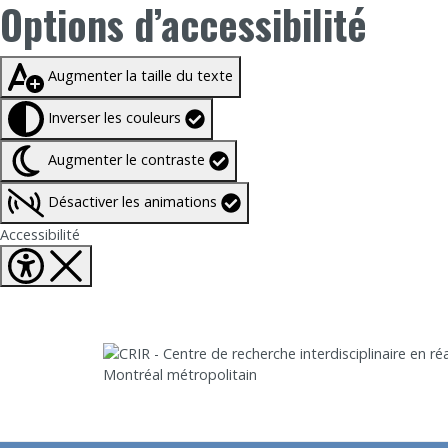
Options d’accessibilité
Taille du texte à
100%
Augmenter la taille du texte
Inverser les couleurs
Augmenter le contraste
Désactiver les animations
Fermer Options d'accessibilité
Accessibilité
Aller directement au contenu