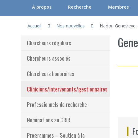
À propos
Recherche
Membres
Vous êtes ici :
Gouvernance du CRIR (CGC)
Axes et unités thématiques
Chercheurs régu
Accueil
Nos nouvelles
Nadon Genevieve, e
Le CRIR
Orientations stratégiques du CRIR
Chercheurs ass
Gene
Chercheurs réguliers
Notre équipe
Laboratoires / Groupes de recherc
Chercheurs hon
Chercheurs associés
Comités et Assemblées du CRIR
La recherche participative : FAQ
Cliniciens/inte
Chercheurs honoraires
Outils de communication
Participer à la recherche
Professionnels
Foire aux questions
Documentation
Nominations a
(actuellement
Cliniciens/intervenants/gestionnaires
Programmes – S
Professionnels de recherche
Résultats – Pr
Nominations au CRIR
Comment deve
F
Programmes – Soutien à la