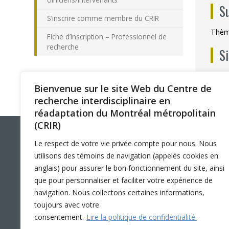
S
S’inscrire comme membre du CRIR
Thème
Fiche d’inscription – Professionnel de
recherche
S
CRIR 
Bienvenue sur le site Web du Centre de
recherche interdisciplinaire en
réadaptation du Montréal métropolitain
(CRIR)
NOUS JOINDRE
LIENS RAPIDES
Le respect de votre vie privée compte pour nous. Nous
utilisons des témoins de navigation (appelés cookies en
Nos coordonnées
Accessibilité
anglais) pour assurer le bon fonctionnement du site, ainsi
Stationnement
Participer à la recherche
que pour personnaliser et faciliter votre expérience de
Éthique
navigation. Nous collectons certaines informations,
LinkedIn
YouTube
Twitter
Facebook
Nos nouvelles
toujours avec votre
Foire aux questions
consentement.
Lire la politique de confidentialité.
English