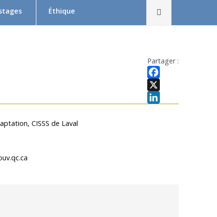
Rechercher
 stages
Éthique
Le Comité d’éthique de la recherche en bref
Équipe du CER
Partager :
Formation en éthique de la recherche
Facebook
Dépôt et suivi d’un projet au CER RDP
X
LinkedIn
la relève
Documentation
daptation, CISSS de Laval
x
 Swaine
ouv.qc.ca