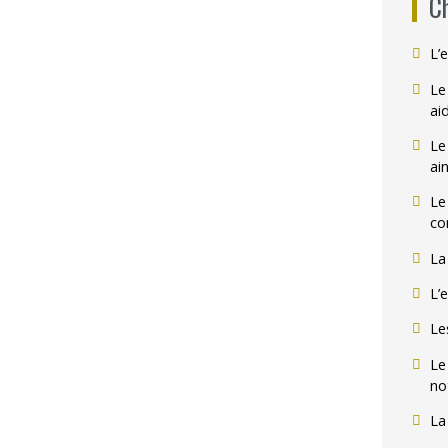
C
L’
Le
ai
Le
ai
Le
co
La
L’
Le
Le
no
La