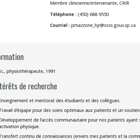
Membre clinicienne/intervenante, CRIR
outien à la recherche
Faire un stage de recherche
Publications en libre accès
Téléphone :
(450) 688-9550
ogrammes : Soutien financier
Étudiants internationaux
Réaliser une affiche scientifique
Courriel :
pmazzone_hjr@ssss.gouv.qc.ca
nir membre
Comment devenir membre
Recherche en temps de pandémie
Rapports à consulter
ormation
Outils
Sc., physiothérapeute, 1991
Archives
ntérêts de recherche
Enseignement et mentorat des étudiants et des collègues.
Travail d’équipe pour des soins optimaux aux patients et un soutien 
Développement de l’accès communautaire pour nos patients ayant sub
activation physique.
Transfert continu de connaissances (envers mes patients et la comm