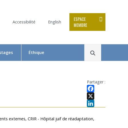
ESPACE
Accessibilité
English
MEMBRE
Rechercher
 stages
Éthique
Le Comité d’éthique de la recherche en bref
Équipe du CER
Partager :
Formation en éthique de la recherche
Facebook
Dépôt et suivi d’un projet au CER RDP
X
LinkedIn
la relève
Documentation
ts externes, CRIR - Hôpital juif de réadaptation,
x
 Swaine