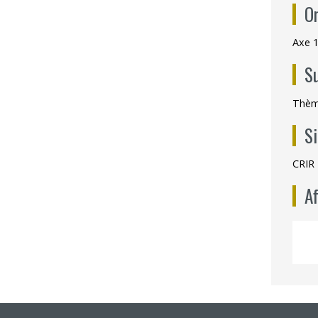
O
Axe 1
S
Thème
S
CRIR 
Af