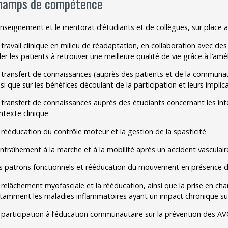
hamps de compétence
enseignement et le mentorat d’étudiants et de collègues, sur place au 
 travail clinique en milieu de réadaptation, en collaboration avec de
der les patients à retrouver une meilleure qualité de vie grâce à l’a
 transfert de connaissances (auprès des patients et de la communaut
nsi que sur les bénéfices découlant de la participation et leurs impl
 transfert de connaissances auprès des étudiants concernant les int
ntexte clinique
 rééducation du contrôle moteur et la gestion de la spasticité
entraînement à la marche et à la mobilité après un accident vasculair
s patrons fonctionnels et rééducation du mouvement en présence d
 relâchement myofasciale et la rééducation, ainsi que la prise en c
tamment les maladies inflammatoires ayant un impact chronique sur l
 participation à l’éducation communautaire sur la prévention des AVC 