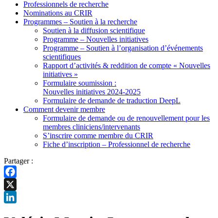
Professionnels de recherche
Nominations au CRIR
Programmes – Soutien à la recherche
Soutien à la diffusion scientifique
Programme – Nouvelles initiatives
Programme – Soutien à l’organisation d’événements
scientifiques
Rapport d’activités & reddition de compte « Nouvelles
initiatives »
Formulaire soumission :
Nouvelles initiatives 2024-2025
Formulaire de demande de traduction DeepL
Comment devenir membre
Formulaire de demande ou de renouvellement pour les
membres cliniciens/intervenants
S’inscrire comme membre du CRIR
Fiche d’inscription – Professionnel de recherche
Partager :
Facebook
X
LinkedIn