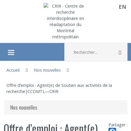
EN
Aller directement au contenu
Recherche :
Rec
Ouvrir/fermer le menu
Vous êtes ici :
À propos
Accueil
Nos nouvelles
Offre d’emploi : Agent(e) de Soutien aux activités de la
Recherche
recherche|CCOMTL—CRIR
Membres
Nos nouvelles
Étudiants
Offre d’emploi : Agent(e)
Partager :