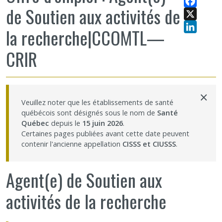
de Soutien aux activités de
Partageons nos savoirs
Facebook
X
la recherche|CCOMTL—
Emplois et stages
LinkedIn
CRIR
Éthique
×
Nous joindre
Veuillez noter que les établissements de santé
québécois sont désignés sous le nom de
Santé
Québec
depuis le
15 juin 2026
.
Plan du site
Certaines pages publiées avant cette date peuvent
contenir l'ancienne appellation
CISSS et CIUSSS
.
Accessibilité
Agent(e) de Soutien aux
Espace membre
activités de la recherche