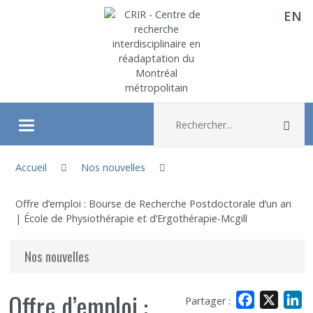
EN
Aller directement au contenu
Recherche :
Rec
Ouvrir/fermer le menu
Vous êtes ici :
À propos
Accueil
Nos nouvelles
Offre d’emploi : Bourse de Recherche Postdoctorale d’un an
Recherche
| École de Physiothérapie et d’Ergothérapie-Mcgill
Membres
Nos nouvelles
Étudiants
Offre d’emploi :
Facebook
X
L
Partager :