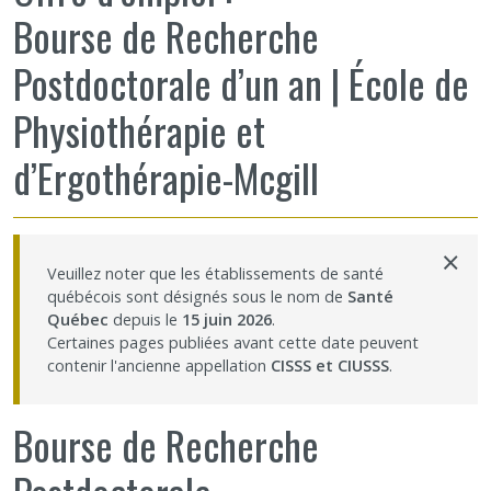
Bourse de Recherche
Partageons nos savoirs
Postdoctorale d’un an | École de
Emplois et stages
Physiothérapie et
Éthique
d’Ergothérapie-Mcgill
Nous joindre
×
Veuillez noter que les établissements de santé
Plan du site
québécois sont désignés sous le nom de
Santé
Québec
depuis le
15 juin 2026
.
Accessibilité
Certaines pages publiées avant cette date peuvent
contenir l'ancienne appellation
CISSS et CIUSSS
.
Espace membre
Bourse de Recherche