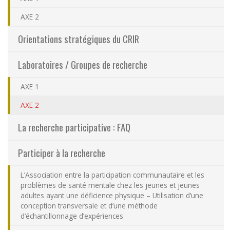
Partageons nos savoirs
AXE 2
Orientations stratégiques du CRIR
Emplois et stages
Laboratoires / Groupes de recherche
Éthique
AXE 1
Nous joindre
(actuellement sélectionnée)
AXE 2
La recherche participative : FAQ
Plan du site
Participer à la recherche
Accessibilité
L’Association entre la participation communautaire et les
problèmes de santé mentale chez les jeunes et jeunes
Espace membre
adultes ayant une déficience physique – Utilisation d’une
conception transversale et d’une méthode
d’échantillonnage d’expériences