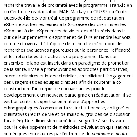
recherche travaille de proximité avec le programme
TranXition
du Centre de réadaptation MAB-Mackay du CIUSSS du Centre-
Ouest-de-l’Île-de-Montréal. Ce programme de réadaptation
e
X
trême soutien les jeunes à la
X-
croisée des chemins en les
e
X
posant à des e
X
périences de vie et des défis réels dans le
but de leur permettre d’e
X
primer et de faire entendre leur voi
X
comme citoyen actif. L’équipe de recherche mène donc des
recherches évaluatives rigoureuses sur la pertinence, l’efficacité
et les retombées des activités du programme. Dans son
ensemble, le labo est inscrit dans un paradigme de promotion
de la santé. Il vise à promouvoir des approches participatives,
interdisciplinaires et intersectorielles, en sollicitant l’engagement
des usagers et des équipes cliniques afin de soutenir la co-
construction d’un corpus de connaissances pour le
développement d’un nouveau paradigme en réadaptation. Il se
veut un centre d’expertise en matière d’approches
ethnographiques (communautaire, institutionnelle, en ligne) et
qualitatives (récits de vie et de maladie, groupes de discussion
focalisée). Une dimension numérique se greffe à ses travaux
pour le développement de méthodes d’évaluation qualitatives
numériques entre autres par l’entremise de
photovoice, photo