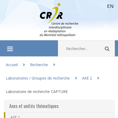
EN
Aller directement au contenu
Recherche :
Rec
Ouvrir/fermer le menu
Vous êtes ici :
À propos
Accueil
Recherche
Laboratoires / Groupes de recherche
AXE 2
(actuellement sélectionnée)
Recherche
Laboratoire de recherche CAPTURE
Membres
Axes et unités thématiques
Étudiants
AXE 1