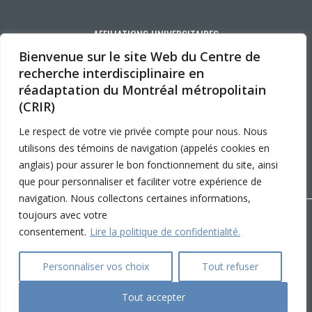
AFFILIATIONS UNIVERSITAIRES
Bienvenue sur le site Web du Centre de
recherche interdisciplinaire en
réadaptation du Montréal métropolitain
(CRIR)
Le respect de votre vie privée compte pour nous. Nous
utilisons des témoins de navigation (appelés cookies en
anglais) pour assurer le bon fonctionnement du site, ainsi
que pour personnaliser et faciliter votre expérience de
navigation. Nous collectons certaines informations,
toujours avec votre
Copyright © 2026 CRIR . Tous droits réservés.
consentement.
Lire la politique de confidentialité.
Personnaliser les cookies
|
Politique de confidentialité
Ce
Conception :
Ekloweb
Personnaliser vos choix
Tout refuser
Tout accepter