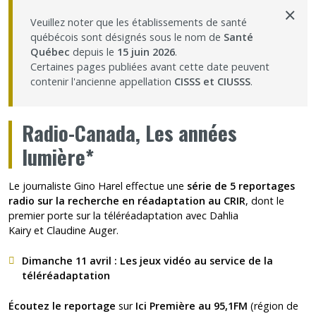
×
Nous joindre
Veuillez noter que les établissements de santé
québécois sont désignés sous le nom de
Santé
Québec
depuis le
15 juin 2026
.
Plan du site
Certaines pages publiées avant cette date peuvent
contenir l'ancienne appellation
CISSS et CIUSSS
.
Accessibilité
Radio-Canada, Les années
Espace membre
lumière*
Le journaliste Gino Harel effectue une
série de 5 reportages
radio sur la recherche en réadaptation au CRIR
, dont le
premier porte sur la téléréadaptation avec
Dahlia
Kairy
et
Claudine Auger
.
Dimanche 11 avril : Les jeux vidéo au service de la
téléréadaptation
Écoutez le reportage
sur
Ici Première au 95,1FM
(région de