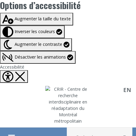
Options d’accessibilité
Taille du texte à
100%
Augmenter la taille du texte
Inverser les couleurs
Augmenter le contraste
Désactiver les animations
Fermer Options d'accessibilité
Accessibilité
EN
Aller directement au contenu
Recherche :