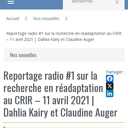
Rec
Ouvrir/fermer le menu
Vous êtes ici :
À propos
Accueil
Nos nouvelles
Reportage radio #1 sur la recherche en réadaptation au CRIR
Recherche
– 11 avril 2021 | Dahlia Kairy et Claudine Auger
Membres
Nos nouvelles
Étudiants
Reportage radio #1 sur la
Partager :
recherche en réadaptation
Partageons nos savoirs
Facebook
X
au CRIR – 11 avril 2021 |
Emplois et stages
LinkedIn
Dahlia Kairy et Claudine Auger
Éthique