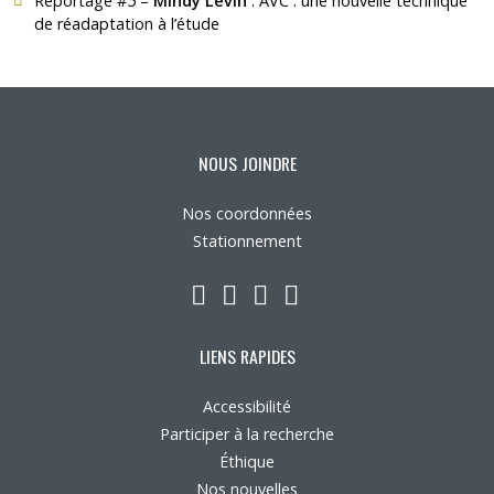
Reportage #5 –
Mindy Levin
:
AVC : une nouvelle technique
de réadaptation à l’étude
NOUS JOINDRE
Nos coordonnées
Stationnement
LinkedIn
YouTube
Twitter
Facebook
LIENS RAPIDES
Accessibilité
Participer à la recherche
Éthique
Nos nouvelles