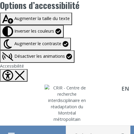
Options d’accessibilité
Taille du texte à
100%
Augmenter la taille du texte
Inverser les couleurs
Augmenter le contraste
Désactiver les animations
Fermer Options d'accessibilité
Accessibilité
EN
Aller directement au contenu
Recherche :