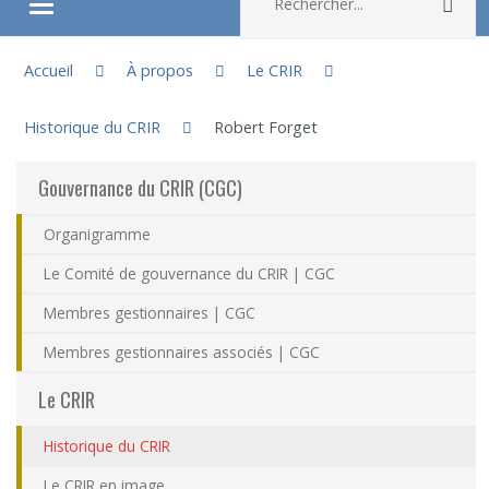
Rec
Ouvrir/fermer le menu
Vous êtes ici :
À propos
Accueil
À propos
Le CRIR
Historique du CRIR
Robert Forget
Recherche
Gouvernance du CRIR (CGC)
Membres
Organigramme
Étudiants
Le Comité de gouvernance du CRIR | CGC
Membres gestionnaires | CGC
Partageons nos savoirs
Membres gestionnaires associés | CGC
Emplois et stages
Le CRIR
Historique du CRIR
Éthique
Le CRIR en image