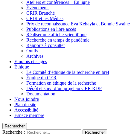
Ateliers et conférences – En ligne
Événements
CRIR Branché
CRIR et les Médias
Prix de reconnaissance Eva Kehayia et Bonnie Swaine
Publications en libre accès
Réaliser une affiche scientifique
Recherche en temps de pandémie
Rapports à consulter
Outils
Archives
Emplois et stages
Éthique
Le Comité d’éthique de la recherche en bref
Équipe du CER
Formation en éthique de la recherche
Dépôt et suivi d’un projet au CER RDP
Documentation
Nous joindre
Plan du site
Accessibilité
Espace membre
Rechercher
Recherche :
Rechercher