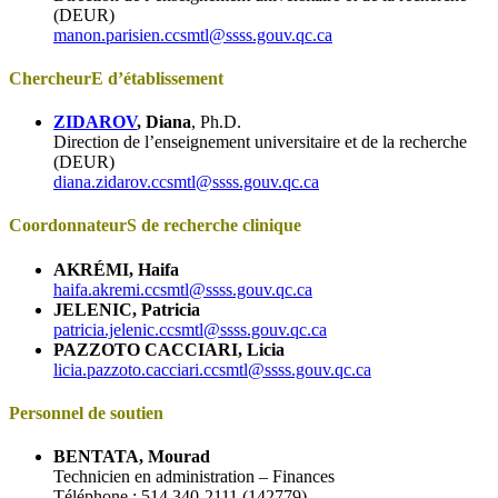
(DEUR)
manon.parisien.ccsmtl@ssss.gouv.qc.ca
ChercheurE d’établissement
ZIDAROV
, Diana
, Ph.D.
Direction de l’enseignement universitaire et de la recherche
(DEUR)
diana.zidarov.ccsmtl@ssss.gouv.qc.ca
CoordonnateurS de recherche clinique
AKRÉMI, Haifa
haifa.akremi.ccsmtl@ssss.gouv.qc.ca
JELENIC, Patricia
patricia.jelenic.ccsmtl@ssss.gouv.qc.ca
PAZZOTO CACCIARI, Licia
licia.pazzoto.cacciari.ccsmtl@ssss.gouv.qc.ca
Personnel de soutien
BENTATA, Mourad
Technicien en administration –
Finances
Téléphone : 514 340-2111 (142779)