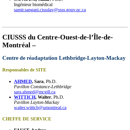
Ingénieur biomédical
samir.sangani.cissslav@ssss.gouv.qc.ca
CIUSSS du Centre-Ouest-de-l’Île-de-
Montréal –
Centre de réadaptation Lethbridge-Layton-Mackay
Responsables de SITE
AHMED
, Sara
, Ph.D.
Pavillon Constance-Lethbridge
sara.ahmed@mcgill.ca
WITTICH
, Walter
, Ph.D.
Pavillon Layton-Mackay
walter.wittich@umontreal.ca
CHEFFE DE SERVICE