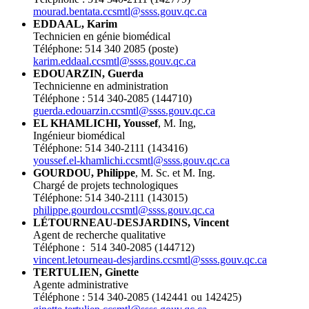
mourad.bentata.ccsmtl@ssss.gouv.qc.ca
EDDAAL, Karim
Technicien en génie biomédical
Téléphone:
514 340 2085 (poste)
karim.eddaal.ccsmtl@ssss.gouv.qc.ca
EDOUARZIN, Guerda
Technicienne en administration
Téléphone : 514 340-2085
(144710)
guerda.edouarzin.ccsmtl@ssss.gouv.qc.ca
EL KHAMLICHI, Y
oussef
, M. Ing,
Ingénieur biomédical
Téléphone:
514 340-2111 (143416)
youssef.el-khamlichi.ccsmtl@ssss.gouv.qc.ca
GOURDOU, Philippe
, M. Sc. et M. Ing.
Chargé de projets technologiques
Téléphone:
514 340-2111 (143015)
philippe.gourdou.ccsmtl@ssss.gouv.qc.ca
LÉTOURNEAU-DESJARDINS, Vincent
Agent de recherche
qualitative
Téléphone : 514 340-2085 (144712)
vincent.letourneau-desjardins.ccsmtl@ssss.gouv.qc.ca
TERTULIEN, Ginette
Agente administrative
Téléphone : 514 340-2085 (142441 ou 142425)