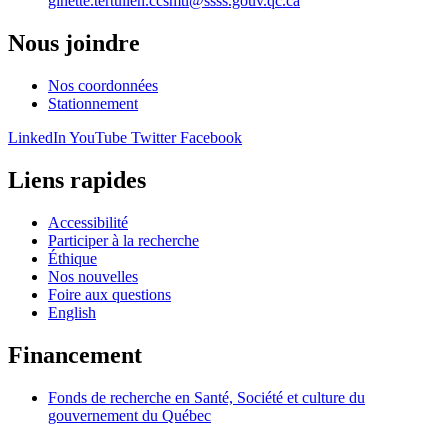
ginette.tertulien.ccsmtl@ssss.gouv.qc.ca
Nous joindre
Nos coordonnées
Stationnement
LinkedIn
YouTube
Twitter
Facebook
Liens rapides
Accessibilité
Participer à la recherche
Éthique
Nos nouvelles
Foire aux questions
English
Financement
Fonds de recherche en Santé, Société et culture du
gouvernement du Québec