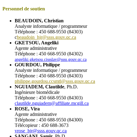
Personnel de soutien
BEAUDOIN, Christian
Analyste informatique / programmeur
Téléphone : 450 688-9550 (84303)
c
beaudoin_hjr@ssss.gouv.qc.ca
GKETSOU, Angeliki
Agente administrative
Téléphone : 450 668-9550 (84302)
angeliki.gketsou.cissslav@ssss.gouv.qc.ca
GOURDOU, Philippe
Analyste informatique / programmeur
Téléphone : 450 688-9550 (84303)
philippe.gourdou.ccsmtl@ssss.gouv.qc.ca
NGUIADEM, Clautilde
, Ph.D.
Ingénieure biomédicale
Téléphone : 450 668-9550 (84303)
clautilde.nguiadem@affiliate.mcgill.ca
ROSE, Vira
Agente administrative
Téléphone : 450 688-9550 (84300)
Télécopieur : 450 688-3673
vrose_hjr@ssss.gouv.qc.ca
SANGANI, Samir
, Ph.D.