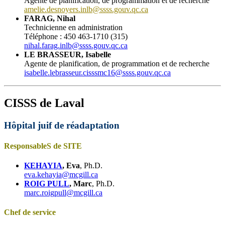
Agente de planification, de programmation et de recherche
amelie.desnoyers.inlb@ssss.gouv.qc.ca
FARAG, Nihal
Technicienne en administration
Téléphone : 450 463-1710 (315)
nihal.farag.inlb@ssss.gouv.qc.ca
LE BRASSEUR, Isabelle
Agente de planification, de programmation et de recherche
isabelle.lebrasseur.cisssmc16@ssss.gouv.qc.ca
CISSS de Laval
Hôpital juif de réadaptation
ResponsableS de SITE
KEHAYIA
, Eva
, Ph.D.
eva.kehayia@mcgill.ca
ROIG PULL
, Marc
, Ph.D.
marc.roigpull@mcgill.ca
Chef de service