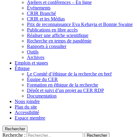
Ateliers et conférences – En ligne
Événements
CRIR Branché
CRIR et les Médias
Prix de reconnaissance Eva Kehayia et Bonnie Swaine
Publications en libre accès
Réaliser une affiche scientifique
Recherche en temps de pandémie
Rapports à consulter
Outils
Archives
Emplois et stages
Éthique
Le Comité d’éthique de la recherche en bref
Équipe du CER
Formation en éthique de la recherche
Dépôt et suivi d’un projet au CER RDP
Documentation
Nous joindre
Plan du site
Accessibilité
Espace membre
Rechercher
Recherche :
Rechercher