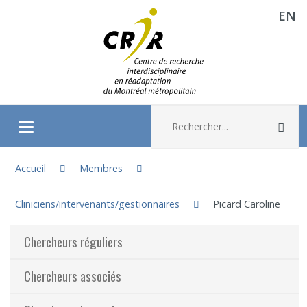
EN
Aller directement au contenu
Recherche :
Rec
Ouvrir/fermer le menu
Vous êtes ici :
À propos
Accueil
Membres
Cliniciens/intervenants/gestionnaires
Picard Caroline
Recherche
Chercheurs réguliers
Membres
Chercheurs associés
Étudiants