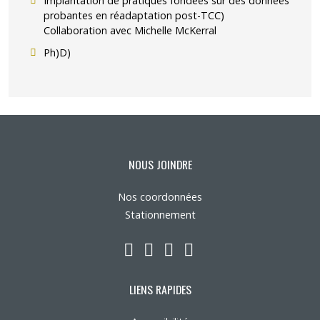
Implantation de pratiques fondées sur des données
probantes en réadaptation post-TCC)
Collaboration avec Michelle McKerral
Ph)D)
NOUS JOINDRE
Nos coordonnées
Stationnement
LinkedIn
YouTube
Twitter
Facebook
LIENS RAPIDES