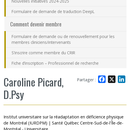
Nouvelles initiatives 2024-2025
Formulaire de demande de traduction DeepL
Comment devenir membre
Formulaire de demande ou de renouvellement pour les
membres cliniciens/intervenants
S’inscrire comme membre du CRIR
Fiche d’inscription – Professionnel de recherche
Caroline Picard,
Facebook
X
L
Partager :
D.Psy
Institut universitaire sur la réadaptation en déficience physique
de Montréal (IURDPM) | Santé Québec Centre-Sud-de-l'Île-de-
Montréal - Universitaire