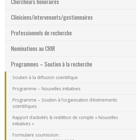
Chercheurs honoraires
Partageons nos savoirs
Cliniciens/intervenants/gestionnaires
Emplois et stages
Professionnels de recherche
Éthique
Nominations au CRIR
Programmes – Soutien à la recherche
Nous joindre
Soutien à la diffusion scientifique
Plan du site
Programme – Nouvelles initiatives
Accessibilité
Programme – Soutien à l’organisation d’événements
scientifiques
Espace membre
Rapport d’activités & reddition de compte « Nouvelles
initiatives »
Formulaire soumission :