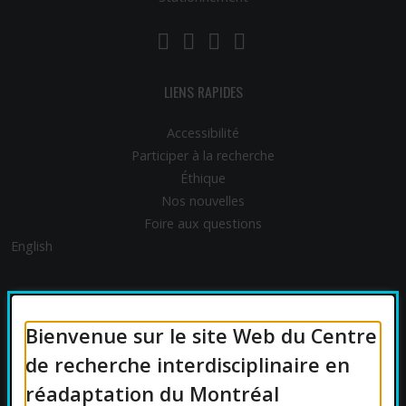
LinkedIn
YouTube
Twitter
Facebook
LIENS RAPIDES
Accessibilité
Participer à la recherche
Éthique
Nos nouvelles
Foire aux questions
English
FINANCEMENT
Bienvenue sur le site Web du Centre
de recherche interdisciplinaire en
réadaptation du Montréal
AFFILIATIONS UNIVERSITAIRES