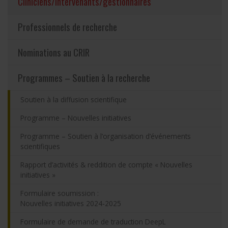
(actuellement sélect
Cliniciens/intervenants/gestionnaires
Partageons nos savoirs
Professionnels de recherche
Emplois et stages
Nominations au CRIR
Éthique
Programmes – Soutien à la recherche
Soutien à la diffusion scientifique
Nous joindre
Programme – Nouvelles initiatives
Plan du site
Programme – Soutien à l’organisation d’événements
scientifiques
Accessibilité
Rapport d’activités & reddition de compte « Nouvelles
initiatives »
Espace membre
Formulaire soumission :
Nouvelles initiatives 2024-2025
Formulaire de demande de traduction DeepL