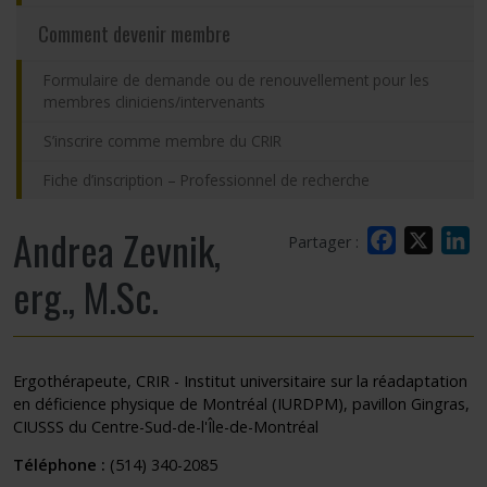
Comment devenir membre
Formulaire de demande ou de renouvellement pour les
membres cliniciens/intervenants
S’inscrire comme membre du CRIR
Fiche d’inscription – Professionnel de recherche
Andrea Zevnik,
Facebook
X
L
Partager :
erg., M.Sc.
Ergothérapeute, CRIR - Institut universitaire sur la réadaptation
en déficience physique de Montréal (IURDPM), pavillon Gingras,
CIUSSS du Centre-Sud-de-l'Île-de-Montréal
Téléphone :
(514) 340-2085