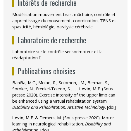
Intérêts de recherche
Modélisation mouvement bras, mâchoire, contrôle et
apprentissage du mouvement, coordination, TENS et
spasticité, hémiplégie, paralysie cérébrale.
Laboratoire de recherche
Laboratoire sur le contrôle sensorimoteur et la
Ce lien s'ouvrira dans une nouvelle fenêtre"
réadaptation
Publications choisies
Baniña, M.C., Molad, R., Solomon, J.M., Berman, S.,
Soroker, N., Frenkel-Toledo, S., . . .
Levin, M.F.
(Sous
presse 2020). Exercise intensity of the upper limb can
be enhanced using a virtual rehabilitation system.
Disability and Rehabilitation. Assistive Technology
.
[doi]
Levin, M.F.
& Demers, M. (Sous presse 2020). Motor
learning in neurological rehabilitation.
Disability and
Rehabilitation
.
[doi]