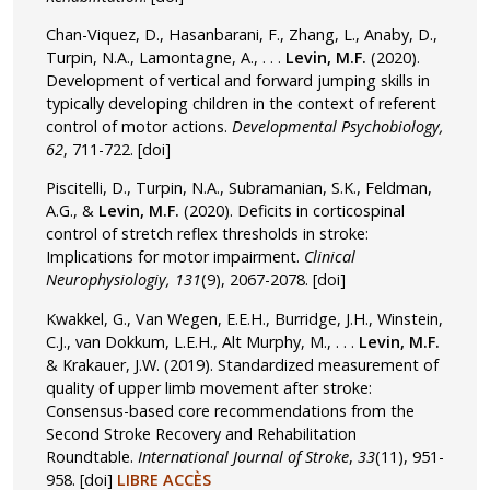
Chan-Viquez, D., Hasanbarani, F., Zhang, L., Anaby, D.,
Turpin, N.A., Lamontagne, A., . . .
Levin, M.F.
(2020).
Development of vertical and forward jumping skills in
typically developing children in the context of referent
control of motor actions.
Developmental Psychobiology,
62
, 711-722.
[doi]
Piscitelli, D., Turpin, N.A., Subramanian, S.K., Feldman,
A.G., &
Levin, M.F.
(2020). Deficits in corticospinal
control of stretch reflex thresholds in stroke:
Implications for motor impairment.
Clinical
Neurophysiologiy, 131
(9), 2067-2078.
[doi]
Kwakkel, G., Van Wegen, E.E.H., Burridge, J.H., Winstein,
C.J., van Dokkum, L.E.H., Alt Murphy, M., . . .
Levin, M.F.
& Krakauer, J.W. (2019). Standardized measurement of
quality of upper limb movement after stroke:
Consensus-based core recommendations from the
Second Stroke Recovery and Rehabilitation
Roundtable.
International Journal of Stroke
,
33
(11), 951-
958.
[doi]
LIBRE ACCÈS