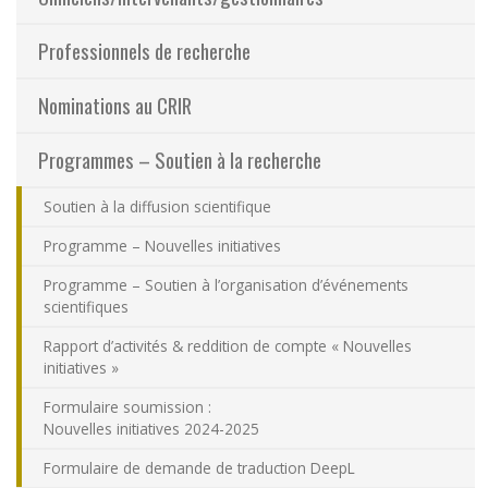
Partageons nos savoirs
Professionnels de recherche
Emplois et stages
Nominations au CRIR
Éthique
Programmes – Soutien à la recherche
Soutien à la diffusion scientifique
Nous joindre
Programme – Nouvelles initiatives
Plan du site
Programme – Soutien à l’organisation d’événements
scientifiques
Accessibilité
Rapport d’activités & reddition de compte « Nouvelles
initiatives »
Espace membre
Formulaire soumission :
Nouvelles initiatives 2024-2025
Formulaire de demande de traduction DeepL