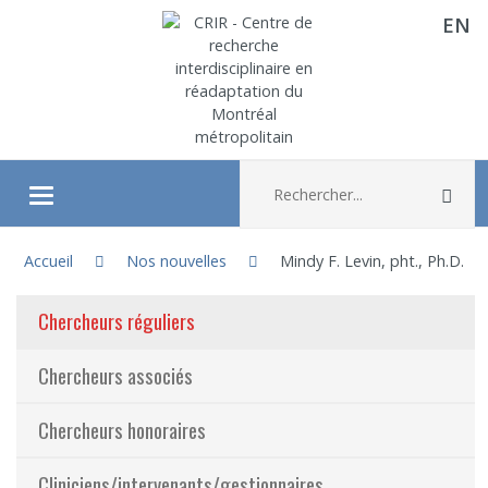
EN
Aller directement au contenu
Recherche :
Rec
Ouvrir/fermer le menu
Vous êtes ici :
À propos
Accueil
Nos nouvelles
Mindy F. Levin, pht., Ph.D.
(actuellement sélectionnée)
Chercheurs réguliers
Recherche
Chercheurs associés
Membres
Chercheurs honoraires
Étudiants
Cliniciens/intervenants/gestionnaires