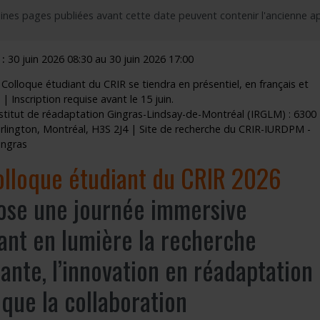
ines pages publiées avant cette date peuvent contenir l'ancienne a
outien à la recherche
Faire un stage de recherche
Publications en libre accès
ogrammes : Soutien financier
Étudiants internationaux
Réaliser une affiche scientifique
:
30 juin 2026 08:30 au 30 juin 2026 17:00
nir membre
Comment devenir membre
Recherche en temps de pandémie
Colloque étudiant du CRIR se tiendra en présentiel, en français et
 | Inscription requise avant le 15 juin.
Rapports à consulter
Institut de réadaptation Gingras-Lindsay-de-Montréal (IRGLM) : 6300
rlington, Montréal, H3S 2J4 | Site de recherche du CRIR-IURDPM -
Outils
ingras
lloque étudiant du CRIR 2026
Archives
ose une journée immersive
ant en lumière la recherche
ante, l’innovation en réadaptation
 que la collaboration