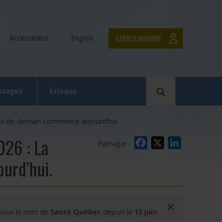
ESPACE MEMBRE
Accessibilité
English
Rechercher
 stages
Éthique
Le Comité d’éthique de la recherche en bref
ion de demain commence aujourd’hui.
Équipe du CER
026 : La
Facebook
X
LinkedIn
Partager :
Formation en éthique de la recherche
urd’hui.
Dépôt et suivi d’un projet au CER RDP
la relève
Documentation
×
 sous le nom de
Santé Québec
depuis le
15 juin
x
 Swaine