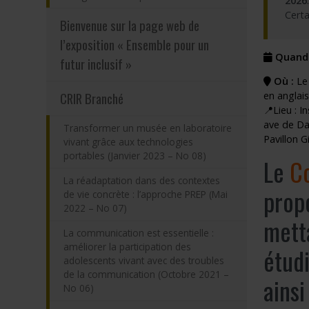
2026
.
Certa
Bienvenue sur la page web de
Programmes – S
l’exposition « Ensemble pour un
Résultats – Pr
Quand 
futur inclusif »
Comment deve
Où :
Le 
CRIR Branché
en anglais
📍Lieu : 
ave de Da
Transformer un musée en laboratoire
Pavillon G
vivant grâce aux technologies
portables (Janvier 2023 – No 08)
Le
Co
La réadaptation dans des contextes
prop
de vie concrète : l’approche PREP (Mai
2022 – No 07)
mett
La communication est essentielle :
améliorer la participation des
étudi
adolescents vivant avec des troubles
de la communication (Octobre 2021 –
ainsi
No 06)