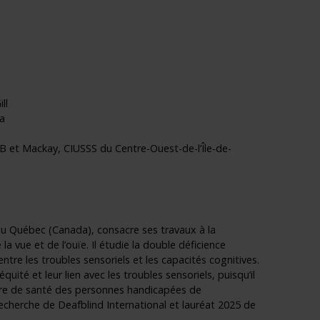
ll
a
et Mackay, CIUSSS du Centre-Ouest-de-l’Île-de-
 au Québec (Canada), consacre ses travaux à la
a vue et de l’ouïe. Il étudie la double déficience
entre les troubles sensoriels et les capacités cognitives.
uité et leur lien avec les troubles sensoriels, puisqu’il
tière de santé des personnes handicapées de
recherche de Deafblind International et lauréat 2025 de