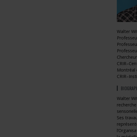
Walter Wi
Professeur
Professeur
Professeu
Chercheur
CRIR–Cent
Montréal 
CRIR–Insti
BIOGRAP
Walter Wit
recherche 
sensoriell
Ses travau
représente
l’Organisa
la médaill