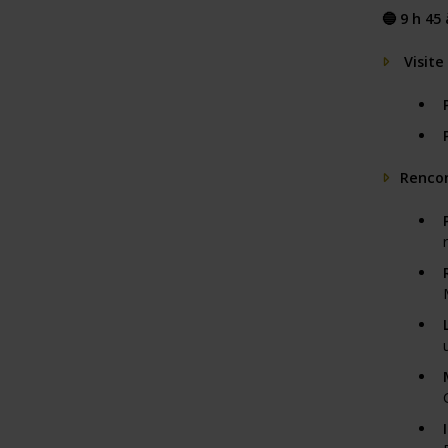
🔵
9 h 45 
Visite
Rencon