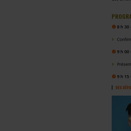
PROGRA
🔵
8 h 30 –
Confirm
🔵
9 h 00 
Présen
🔵
9 h 15 
DES DÉFI