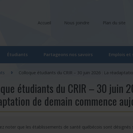
Accueil
Nous joindre
Plan du site
Étudiants
Partageons nos savoirs
Emplois et
liers
Comité étudiant du CRIR
Ateliers et conférences
ts
Colloque étudiants du CRIR – 30 juin 2026 : La réadaptat
ociés
Activités du comité étudiant
Ateliers et conférences – En ligne
oque étudiants du CRIR – 30 juin 2
he
oraires
Ateliers – Événements | Étudiant
Événements
aptation de demain commence aujo
rvenants/gestionnaires
Programme « Bourses d’études supérieures du CRIR »
CRIR Branché
 de recherche
Bourse de soutien à l’innovation Forget-Bélanger – formation de 
CRIR et les Médias
lez noter que les établissements de santé québécois sont désignés
u CRIR
Carrefour des savoirs : pour la relève en santé et services sociau
Prix de reconnaissance Eva Kehayia et Bonnie