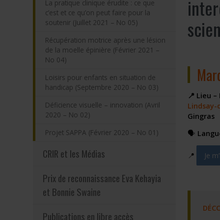
inter
La pratique clinique érudite : ce que
c’est et ce qu’on peut faire pour la
scien
soutenir (Juillet 2021 – No 05)
Récupération motrice après une lésion
de la moelle épinière (Février 2021 –
No 04)
Mard
Loisirs pour enfants en situation de
handicap (Septembre 2020 – No 03)
📍
Lieu –
Déficience visuelle – innovation (Avril
Lindsay-
2020 – No 02)
Gingras
Projet SAPPA (Février 2020 – No 01)
🗣️
Langu
CRIR et les Médias
📍
Je m
Ce li
Prix de reconnaissance Eva Kehayia
et Bonnie Swaine
DÉCO
Publications en libre accès