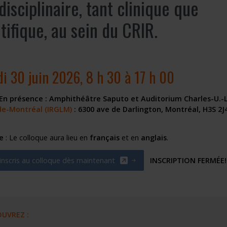
disciplinaire, tant clinique que
tifique, au sein du CRIR.
i 30 juin 2026, 8 h 30 à 17 h 00
 En présence : Amphithéâtre Saputo et Auditorium Charles-U.-
de-Montréal (IRGLM)
: 6300 ave de Darlington, Montréal, H3S 2J
e
: Le colloque aura lieu en
français
et en
anglais
.
’inscris au colloque dès maintenant
INSCRIPTION FERMÉ
en s'ouvrira dans une nouvelle fenêtre"
UVREZ :