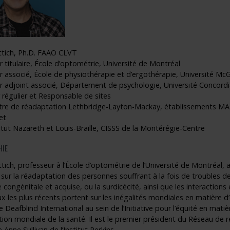
ttich, Ph.D. FAAO CLVT
 titulaire, École d’optométrie, Université de Montréal
 associé, École de physiothérapie et d’ergothérapie, Université McGi
r adjoint associé, Département de psychologie, Université Concordi
 régulier et Responsable de sites
re de réadaptation Lethbridge-Layton-Mackay, établissements MAB 
et
tut Nazareth et Louis-Braille, CISSS de la Montérégie-Centre
HIE
tich, professeur à l’École d’optométrie de l’Université de Montréal,
sur la réadaptation des personnes souffrant à la fois de troubles de l
e congénitale et acquise, ou la surdicécité, ainsi que les interactions 
x les plus récents portent sur les inégalités mondiales en matière d’éq
 Deafblind International au sein de l’Initiative pour l’équité en ma
tion mondiale de la santé. Il est le premier président du Réseau de 
e Anne Sullivan de l’Institut Perkins.