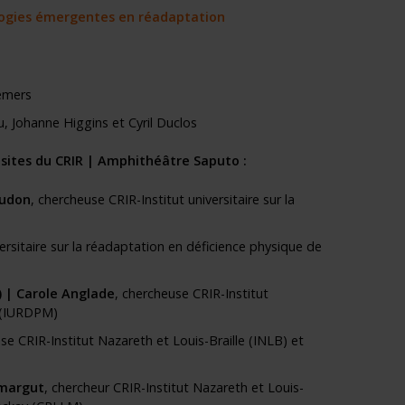
ologies émergentes en réadaptation
emers
u,
Johanne Higgins
et
Cyril Duclos
sites du CRIR
| Amphithéâtre Saputo
:
udon
, chercheuse CRIR-Institut universitaire sur la
versitaire sur la réadaptation en déficience physique de
) |
Carole Anglade
, chercheuse CRIR-Institut
l (IURDPM)
se CRIR-Institut Nazareth et Louis-Braille (INLB) et
margut
, chercheur CRIR-Institut Nazareth et Louis-