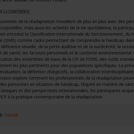
E LA CONFÉRENCE
sionnels de la réadaptation travaillent de plus en plus avec des pe
corporelles, mais aussi les activités de la vie quotidienne, la partic
on introduit la Classification internationale du fonctionnement, du 
té (OMS) comme cadre permettant de comprendre le handicap dans u
a déficience visuelle, de la perte auditive et de la surdicécité, la se
at de santé, les facteurs personnels et le contexte environnemental. 
lication des ensembles de base de la CIF de l’OMS, des outils standar
ement les plus pertinents pour des populations spécifiques. La prés
l’évaluation, la définition d’objectifs, la collaboration interdisciplinai
 session explore comment les professionnels de la réadaptation peuv
n des personnes en situation de handicap, l’équité en matière de santé
liniques et des perspectives internationales, les participants acque
’ICF à la pratique contemporaine de la réadaptation.
5 :
PAUSE