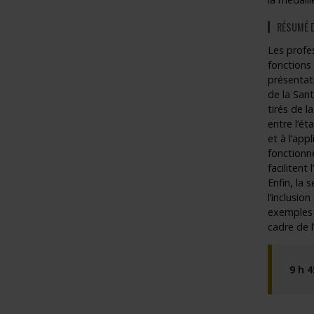
RÉSUMÉ D
Les profes
fonctions 
présentati
de la San
tirés de l
entre l’ét
et à l’app
fonctionn
facilitent 
Enfin, la
l’inclusio
exemples c
cadre de l
9 h 4