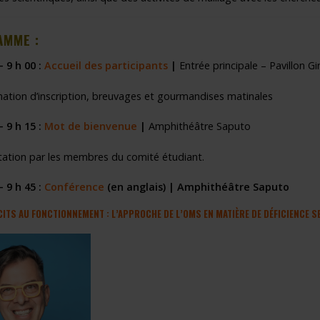
MME :
 9 h 00 :
Accueil des participants
|
Entrée principale – Pavillon G
ation d’inscription, breuvages et gourmandises matinales
– 9 h 15 :
Mot de bienvenue
|
Amphithéâtre Saputo
tation par
les membres du comité étudiant.
– 9 h 45 :
Conférence
(en anglais)
| Amphithéâtre Saputo
CITS AU FONCTIONNEMENT : L’APPROCHE DE L’OMS EN MATIÈRE DE DÉFICIENCE S