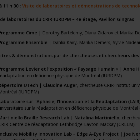
à 11 h 30 :
Visite de laboratoires et démonstrations de techn
 de laboratoires du CRIR-IURDPM – 4e étage, Pavillon Gingras
Programme Cime
|
Dorothy Bartélemy
,
Diana Zidarov
et
Marika D
Programme Ensemble
|
Dahlia Kairy,
Marika Demers
,
Sylvie Nadea
tres & démonstrations par de chercheuses et chercheurs des 
Programme Levier et l’exposition
« Paysage Humain »
|
Anne H
réadaptation en déficience physique de Montréal (IURDPM)
Répertoire UTech |
Claudine Auger
, chercheuse CRIR-Institut uni
Montréal (IURDPM)
Laboratoire sur l’Aphasie, l’Innovation et la Réadaptation (LAIR
universitaire sur la réadaptation en déficience physique de Montréa
Martiniello Braille Research Lab |
Natalina Martiniello
, chercheu
CRIR-Centre de réadaptation Lethbridge-Layton-Mackay (CRLLM)
Inclusive Mobility Innovation Lab – Edge A‑Eye Project |
Joe Ne