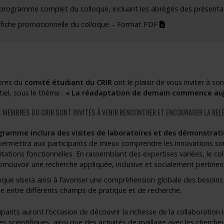
 programme complet du colloque, incluant les abrégés des présenta
(pdf)
affiche promotionnelle du colloque – Format PDF
res du
comité étudiant du CRIR
ont le plaisir de vous inviter à so
iel, sous le thème :
« La réadaptation de demain commence auj
 MEMBRES DU CRIR SONT INVITÉS Â VENIR RENCONTRER ET ENCOURAGER LA RELÈ
gramme inclura des visites de laboratoires et des démonstra
permettra aux participants de mieux comprendre les innovations sou
itations fonctionnelles. En rassemblant des expertises variées, le col
omouvoir une recherche appliquée, inclusive et socialement pertinen
oque visera ainsi à favoriser une compréhension globale des besoi
e entre différents champs de pratique et de recherche.
ipants auront l’occasion de découvrir la richesse de la collaboration 
es scientifiques, ainsi que des activités de maillage avec les chercheu