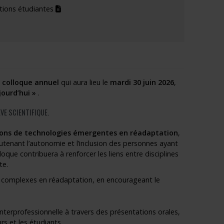
(pdf)
tions étudiantes
n
colloque annuel
qui aura lieu le
mardi 30 juin 2026
,
ourd’hui »
.
VE SCIENTIFIQUE.
tions de technologies émergentes en réadaptation
,
tenant l’autonomie et l’inclusion des personnes ayant
loque contribuera à renforcer les liens entre disciplines
te.
ns complexes en réadaptation, en encourageant le
interprofessionnelle à travers des présentations orales,
rs et les étudiants.