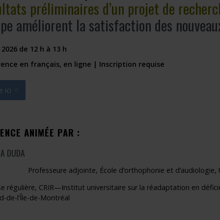
ltats préliminaires d’un projet de recherc
pe améliorent la satisfaction des nouveaux 
 2026 de 12 h à 13 h
ence en français, en ligne | Inscription requise
e ici
ouvrira dans une nouvelle fenêtre »
ENCE ANIMÉE PAR :
IA DUDA
Professeure adjointe, École d’orthophonie et d’audiologie, 
e régulière, CRIR—Institut universitaire sur la réadaptation en déf
d-de-l’Île-de-Montréal