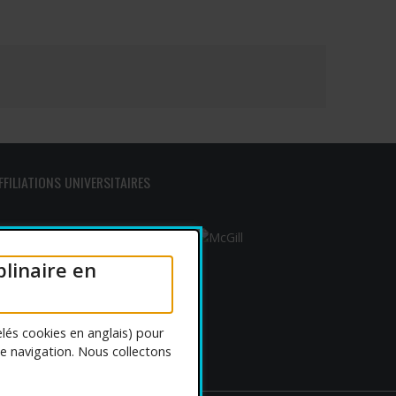
vrira dans une nouvelle fenêtre"
FFILIATIONS UNIVERSITAIRES
plinaire en
lés cookies en anglais) pour
de navigation. Nous collectons