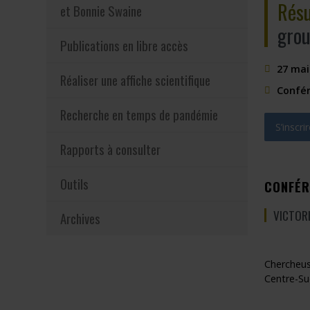
Résu
et Bonnie Swaine
grou
Publications en libre accès
27 mai
Réaliser une affiche scientifique
Confér
Recherche en temps de pandémie
S’inscrir
Rapports à consulter
Ce lien s’
Outils
CONFÉR
VICTOR
Archives
Chercheus
Centre-Su