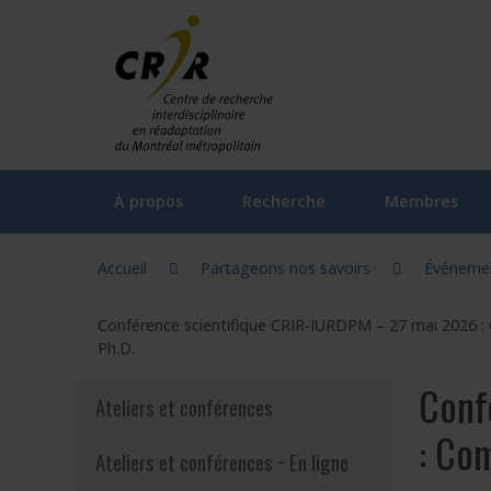
Aller directement au contenu
À propos
Recherche
Membres
Vous êtes ici :
Gouvernance du CRIR (CGC)
Axes et unités thématiques
Chercheurs régu
Accueil
Partageons nos savoirs
Événeme
Le CRIR
Orientations stratégiques du CRIR
Chercheurs ass
Conférence scientifique CRIR-IURDPM – 27 mai 2026 : C
Notre équipe
Laboratoires / Groupes de recherc
Chercheurs hon
Ph.D.
Conf
Comités et Assemblées du CRIR
La recherche participative : FAQ
Cliniciens/inte
Ateliers et conférences
: Com
Outils de communication
Participer à la recherche
Professionnels
Ateliers et conférences − En ligne
Foire aux questions
Documentation
Nominations a