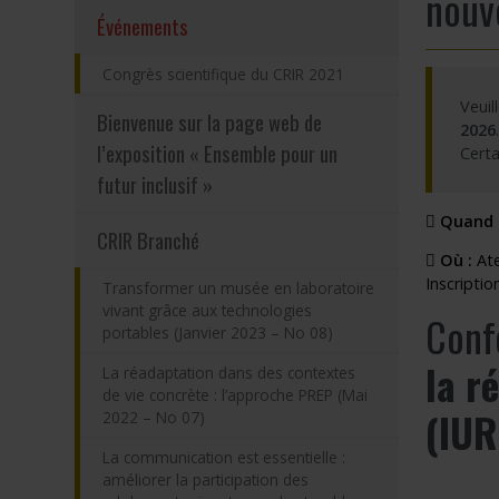
nouve
(actuellement sélectionnée)
Événements
Programmes – S
Congrès scientifique du CRIR 2021
Résultats – Pr
Veuil
Bienvenue sur la page web de
Comment deve
2026
.
l’exposition « Ensemble pour un
Certa
futur inclusif »
Quand 
CRIR Branché
Où :
Atel
Inscriptio
Transformer un musée en laboratoire
vivant grâce aux technologies
Conf
portables (Janvier 2023 – No 08)
la r
La réadaptation dans des contextes
de vie concrète : l’approche PREP (Mai
(IUR
2022 – No 07)
La communication est essentielle :
améliorer la participation des