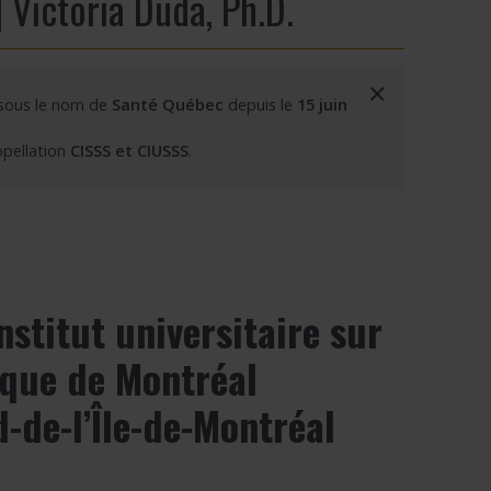
| Victoria Duda, Ph.D.
×
 sous le nom de
Santé Québec
depuis le
15 juin
ppellation
CISSS et CIUSSS
.
nstitut universitaire sur
ique de Montréal
de-l’Île-de-Montréal