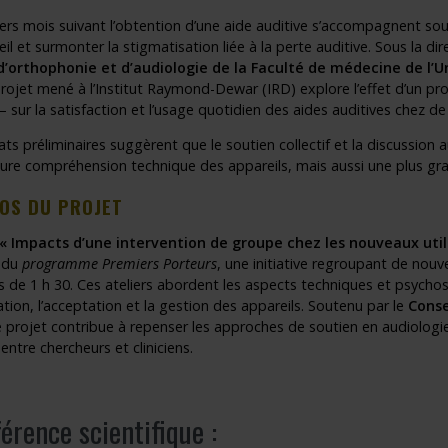
rs mois suivant l’obtention d’une aide auditive s’accompagnent souve
eil et surmonter la stigmatisation liée à la perte auditive. Sous la di
 d’orthophonie et d’audiologie de la Faculté de médecine de l’
projet mené à l’Institut Raymond-Dewar (IRD) explore l’effet d’un 
 sur la satisfaction et l’usage quotidien des aides auditives chez de
ats préliminaires suggèrent que le soutien collectif et la discussio
eure compréhension technique des appareils, mais aussi une plus gran
OS DU PROJET
« Impacts d’une intervention de groupe chez les nouveaux utili
 du
programme Premiers Porteurs
, une initiative regroupant de nouv
 de 1 h 30. Ces ateliers abordent les aspects techniques et psychosoc
tion, l’acceptation et la gestion des appareils. Soutenu par le
Conse
e projet contribue à repenser les approches de soutien en audiologie
entre chercheurs et cliniciens.
érence scientifique :