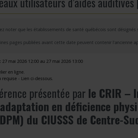
aux utilisateurs d’aides auditives 
outien à la recherche
Faire un stage de recherche
Publications en libre accès
ogrammes : Soutien financier
Étudiants internationaux
Réaliser une affiche scientifique
lez noter que les établissements de santé québécois sont désignés
nir membre
Comment devenir membre
Recherche en temps de pandémie
ines pages publiées avant cette date peuvent contenir l'ancienne a
Rapports à consulter
Outils
:
27 mai 2026 12:00 au 27 mai 2026 13:00
ier en ligne.
Archives
n requise - Lien ci-dessous.
érence présentée par
le CRIR – I
éadaptation en déficience phys
DPM) du CIUSSS de Centre-Sud-