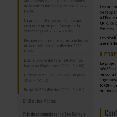
adolescents vivant avec des troubles
de la communication (Octobre 2021 –
Les premie
No 06)
de l’appar
à l’École
La pratique clinique érudite : ce que
CRIR
, ce 
c’est et ce qu’on peut faire pour la
Porteurs
—
soutenir (Juillet 2021 – No 05)
Les résult
Récupération motrice après une lésion
une meill
de la moelle épinière (Février 2021 –
No 04)
À PROP
Loisirs pour enfants en situation de
Le projet
handicap (Septembre 2020 – No 03)
bénéfices
rencontres
Déficience visuelle – innovation (Avril
stigmatisa
2020 – No 02)
(CRSH)
, c
Projet SAPPA (Février 2020 – No 01)
pratiques 
CRIR et les Médias
Conf
Prix de reconnaissance Eva Kehayia