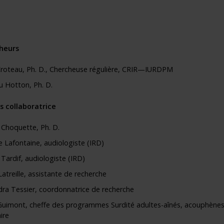
heurs
Croteau, Ph. D.,
Chercheuse régulière, CRIR—IURDPM
u Hotton, Ph. D.
s collaboratrice
 Choquette, Ph. D.
e Lafontaine
, audiologiste (IRD)
e Tardif
, audiologiste (IRD)
Latreille, assistante de recherche
dra Tessier, coordonnatrice de recherche
Guimont, cheffe des programmes Surdité adultes-aînés, acouphènes et
ire