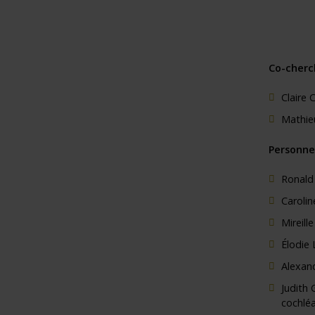
Co-cherc
Claire 
Mathie
Personne
Ronald
Carolin
Mireill
Élodie 
Alexan
Judith 
cochléa