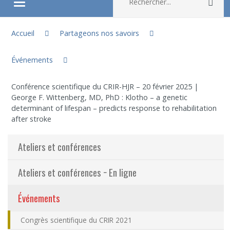
Rec
Ouvrir/fermer le menu
Vous êtes ici :
À propos
Accueil
Partageons nos savoirs
Événements
Recherche
Conférence scientifique du CRIR-HJR – 20 février 2025 |
Membres
George F. Wittenberg, MD, PhD : Klotho – a genetic
determinant of lifespan – predicts response to rehabilitation
after stroke
Étudiants
Ateliers et conférences
Partageons nos savoirs
Ateliers et conférences − En ligne
Emplois et stages
(actuellement sélectionnée)
Événements
Éthique
Congrès scientifique du CRIR 2021