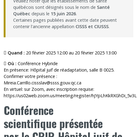
Veuillez noter que les établissements de santé
québécois sont désignés sous le nom de
Santé
Québec
depuis le
15 juin 2026
.
Certaines pages publiées avant cette date peuvent
contenir l'ancienne appellation
CISSS et CIUSSS
.
Quand :
20 février 2025 12:00 au 20 février 2025 13:00
Où :
Conférence Hybride
En présence: Hôpital juif de réadaptation, salle B 0025.
Confirmer votre présence :
Mireia.Carrillo.cissslav@ssss.gouv.qc.ca
En virtuel: sur Zoom, avec inscription requise:
https://us02web.zoom.us/meeting/register/hJYpLhKkRXGhDi_5v3
Conférence
scientifique
présentée
par
le
CRIR-Hôpital juif de