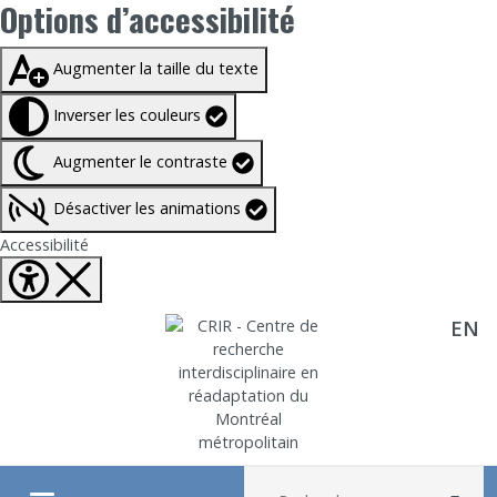
Options d’accessibilité
Taille du texte à
100%
Augmenter la taille du texte
Inverser les couleurs
Augmenter le contraste
Désactiver les animations
Fermer Options d'accessibilité
Accessibilité
EN
Aller directement au contenu
Recherche :