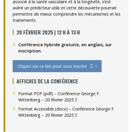
associé à la santé vasculaire et à la longévité, s’est
avéré un prédicteur utile et cette découverte pourrait
permettre de mieux comprendre les mécanismes et les
traitements.
20 FÉVRIER 2025 | 12 H À 13 H
Conférence hybride gratuite, en anglais, sur
inscription.
Ce lien s’ouvrir
Cliquez sur ce lien pour vous inscrire
Ce lien s'ouvrira dans une nouvelle fenêtre"
AFFICHES DE LA CONFÉRENCE
Format PDF (pdf) – Conférence George F.
(pdf)
Wittenberg – 20 février 2025
(pdf)
Format Accessible (docx) – Conférence George F.
(docx)
Wittenberg – 20 février 2025
(docx)
Ce lien s’ouvrira dans une nouvelle fe.