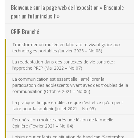
Bienvenue sur la page web de l’exposition « Ensemble
Nous joindre
pour un futur inclusif »
Plan du site
CRIR Branché
Accessibilité
Transformer un musée en laboratoire vivant grâce aux
technologies portables (Janvier 2023 – No 08)
Espace membre
La réadaptation dans des contextes de vie concrète :
l’approche PREP (Mai 2022 – No 07)
La communication est essentielle : améliorer la
participation des adolescents vivant avec des troubles de la
communication (Octobre 2021 – No 06)
La pratique clinique érudite : ce que c’est et ce qu’on peut
faire pour la soutenir (Juillet 2021 – No 05)
Récupération motrice après une lésion de la moelle
épinière (Février 2021 – No 04)
Loisirs pour enfants en situation de handicap (Septembre