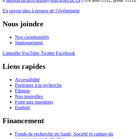
à
sabrina.sicuro.clethb@ssss.gouv.qc.ca
(514 488-5552, poste 1111).
En savoir plus à propos de l’événement
Nous joindre
Nos coordonnées
Stationnement
LinkedIn
YouTube
Twitter
Facebook
Liens rapides
Accessibilité
Participer à la recherche
Éthique
Nos nouvelles
Foire aux questions
English
Financement
Fonds de recherche en Santé, Société et culture du