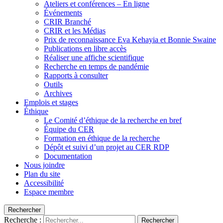
Ateliers et conférences – En ligne
Événements
CRIR Branché
CRIR et les Médias
Prix de reconnaissance Eva Kehayia et Bonnie Swaine
Publications en libre accès
Réaliser une affiche scientifique
Recherche en temps de pandémie
Rapports à consulter
Outils
Archives
Emplois et stages
Éthique
Le Comité d’éthique de la recherche en bref
Équipe du CER
Formation en éthique de la recherche
Dépôt et suivi d’un projet au CER RDP
Documentation
Nous joindre
Plan du site
Accessibilité
Espace membre
Rechercher
Recherche :
Rechercher