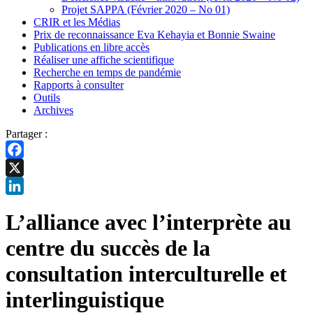
Projet SAPPA (Février 2020 – No 01)
CRIR et les Médias
Prix de reconnaissance Eva Kehayia et Bonnie Swaine
Publications en libre accès
Réaliser une affiche scientifique
Recherche en temps de pandémie
Rapports à consulter
Outils
Archives
Partager :
Facebook
X
LinkedIn
L’alliance avec l’interprète au
centre du succès de la
consultation interculturelle et
interlinguistique