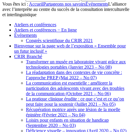
Vous êtes ici :
Accueil
Partageons nos savoirs
Événements
L’alliance
avec l’interprète au centre du succès de la consultation interculturelle
et interlinguistique
Ateliers et conférences
Ateliers et conférences − En ligne
Événements
Congrès scientifique du CRIR 2021
Bienvenue sur la page web de l’exposition « Ensemble pour
un futur inclusif »
CRIR Branché
Transformer un musée en laboratoire vivant grâce aux
technologies portables (Janvier 2023 – No 08)
La réadaptation dans des contextes de vie concrète :
l’approche PREP (Mai 2022 – No 07)
La communication est essentielle : améliorer la
participation des adolescents vivant avec des troubles
de la communication (Octobre 2021 – No 06)
La pratique clinique érudite : ce que c’est et ce qu’on
peut faire pour la soutenir (Juillet 2021 – No 05)
Récupération motrice après une lésion de la moelle
épinière (Février 2021 – No 04)
Loisirs pour enfants en situation de handicap
(Septembre 2020 – No 03)
Déficience visuelle – innovation (Avril 2020 – No 02)