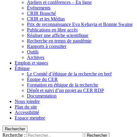
Ateliers et conférences – En ligne
Événements
CRIR Branché
CRIR et les Médias
Prix de reconnaissance Eva Kehayia et Bonnie Swaine
Publications en libre accès
Réaliser une affiche scientifique
Recherche en temps de pandémie
Rapports à consulter
Outils
Archives
Emplois et stages
Éthique
Le Comité d’éthique de la recherche en bref
Équipe du CER
Formation en éthique de la recherche
Dépôt et suivi d’un projet au CER RDP
Documentation
Nous joindre
Plan du site
Accessibilité
Espace membre
Rechercher
Recherche :
Rechercher