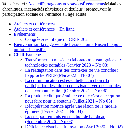
Vous êtes ici :
Accueil
Partageons nos savoirs
Événements
Maladies
chroniques, incapacités physiques et douleur : promouvoir la
participation sociale de l’enfance à l’âge adulte
Ateliers et conférences
Ateliers et conférences − En ligne
Événements
Congrès scientifique du CRIR 2021
Bienvenue sur la page web de l’exposition « Ensemble pour
un futur inclusif »
CRIR Branché
Transformer un musée en laboratoire vivant grâce aux
technologies portables (Janvier 2023 – No 08)
La réadaptation dans des contextes de vie concrète :
l’approche PREP (Mai 2022 – No 07)
La communication est essentielle : améliorer la
participation des adolescents vivant avec des troubles
de la communication (Octobre 2021 – No 06)
La pratique clinique érudite : ce que c’est et ce qu’on
peut faire pour la soutenir (Juillet 2021 – No 05)
Récupération motrice après une lésion de la moelle
épinière (Février 2021 – No 04)
Loisirs pour enfants en situation de handicap
(Septembre 2020 – No 03)
Déficience visuelle – innovation (Avril 2020 – No 02)