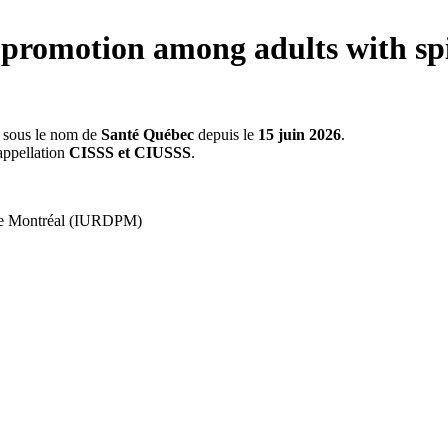
g promotion among adults with spi
s sous le nom de
Santé Québec
depuis le
15 juin 2026
.
appellation
CISSS et CIUSSS
.
ue de Montréal (IURDPM)