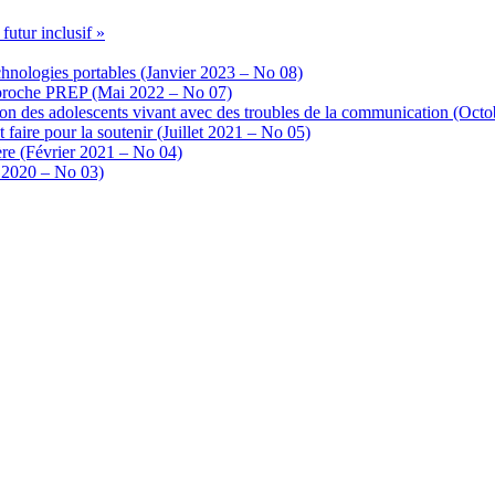
utur inclusif »
chnologies portables (Janvier 2023 – No 08)
’approche PREP (Mai 2022 – No 07)
ation des adolescents vivant avec des troubles de la communication (Oc
t faire pour la soutenir (Juillet 2021 – No 05)
ère (Février 2021 – No 04)
e 2020 – No 03)