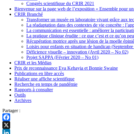
Congrès scientifique du CRIR 2021
Bienvenue sur la page web de l’exposition « Ensemble pour un f
CRIR Branché
Transformer un musée en laboratoire vivant grâce aux te
La réadaptation dans des contextes de vie concrète : l
La communication est essentielle : améliorer la particip
La pratique clinique érudite : ce que c’est et ce qu’on peu
Récupération motrice après une lésion de la moelle épini
Loisirs pour enfants en situation de handicap (Septembr
Déficience visuelle – innovation (Avril 2020 – No 02)
Projet SAPPA (Février 2020 – No 01)
CRIR et les Médias
Prix de reconnaissance Eva Kehayia et Bonnie Swaine
Publications en libre accès
Réaliser une affiche scientifique
Recherche en temps de pandémie
Rapports à consulter
Outils
Archives
Partager :
Facebook
X