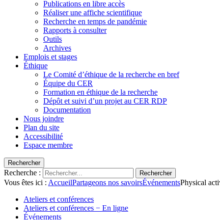
Publications en libre accès
Réaliser une affiche scientifique
Recherche en temps de pandémie
Rapports à consulter
Outils
Archives
Emplois et stages
Éthique
Le Comité d’éthique de la recherche en bref
Équipe du CER
Formation en éthique de la recherche
Dépôt et suivi d’un projet au CER RDP
Documentation
Nous joindre
Plan du site
Accessibilité
Espace membre
Rechercher
Recherche :
Rechercher
Vous êtes ici :
Accueil
Partageons nos savoirs
Événements
Physical act
Ateliers et conférences
Ateliers et conférences − En ligne
Événements