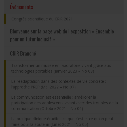
(actuellement sélectionnée)
Événements
Partageons nos savoirs
Congrès scientifique du CRIR 2021
Emplois et stages
Bienvenue sur la page web de l’exposition « Ensemble
pour un futur inclusif »
Éthique
CRIR Branché
Nous joindre
Transformer un musée en laboratoire vivant grâce aux
technologies portables (Janvier 2023 – No 08)
Plan du site
La réadaptation dans des contextes de vie concrète :
l’approche PREP (Mai 2022 – No 07)
Accessibilité
La communication est essentielle : améliorer la
participation des adolescents vivant avec des troubles de la
Espace membre
communication (Octobre 2021 – No 06)
La pratique clinique érudite : ce que c’est et ce qu’on peut
faire pour la soutenir (Juillet 2021 – No 05)