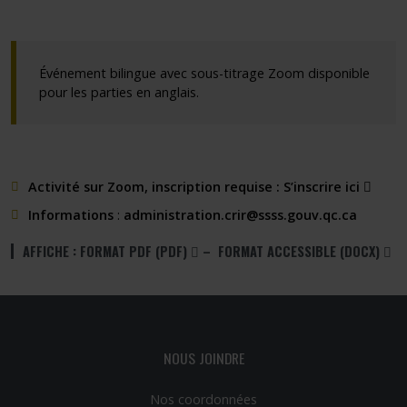
Événement bilingue avec sous-titrage Zoom disponible
pour les parties en anglais.
Ce lie
Ce lie
Activité sur Zoom, inscription requise :
S’inscrire ici
Informations
:
administration.crir@ssss.gouv.qc.ca
(PDF)
(D
AFFICHE :
FORMAT PDF (PDF)
–
FORMAT ACCESSIBLE (DOCX)
Ce lien s’ouvrira dans une nouvelle fenêt
NOUS JOINDRE
Nos coordonnées