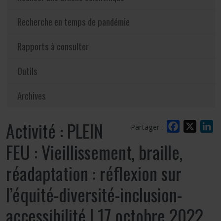
Recherche en temps de pandémie
Rapports à consulter
Outils
Archives
Activité : PLEIN
Facebook
X
L
Partager :
FEU : Vieillissement, braille,
réadaptation : réflexion sur
l’équité-diversité-inclusion-
accessibilité | 17 octobre 2022