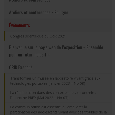
Partageons nos savoirs
Ateliers et conférences − En ligne
Emplois et stages
(actuellement sélectionnée)
Événements
Congrès scientifique du CRIR 2021
Éthique
Bienvenue sur la page web de l’exposition « Ensemble
Nous joindre
pour un futur inclusif »
CRIR Branché
Plan du site
Transformer un musée en laboratoire vivant grâce aux
Accessibilité
technologies portables (Janvier 2023 – No 08)
La réadaptation dans des contextes de vie concrète :
Espace membre
l’approche PREP (Mai 2022 – No 07)
La communication est essentielle : améliorer la
participation des adolescents vivant avec des troubles de la