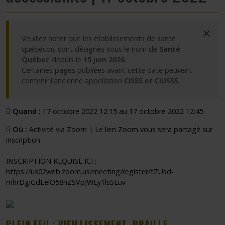
×
Veuillez noter que les établissements de santé
québécois sont désignés sous le nom de
Santé
Québec
depuis le
15 juin 2026
.
Certaines pages publiées avant cette date peuvent
contenir l'ancienne appellation
CISSS et CIUSSS
.
Quand :
17 octobre 2022 12:15 au 17 octobre 2022 12:45
Où :
Activité via Zoom | Le lien Zoom vous sera partagé sur
inscription
INSCRIPTION REQUISE ICI :
https://us02web.zoom.us/meeting/register/tZUsd-
mhrDgiGdLelO58nZSVpJWLy1lsSLuv
PLEIN FEU : VIEILLISSEMENT, BRAILLE,