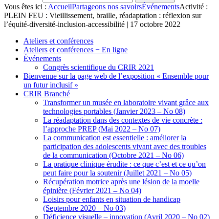
Vous êtes ici :
Accueil
Partageons nos savoirs
Événements
Activité :
PLEIN FEU : Vieillissement, braille, réadaptation : réflexion sur
l’équité-diversité-inclusion-accessibilité | 17 octobre 2022
Ateliers et conférences
Ateliers et conférences − En ligne
Événements
Congrès scientifique du CRIR 2021
Bienvenue sur la page web de l’exposition « Ensemble pour
un futur inclusif »
CRIR Branché
Transformer un musée en laboratoire vivant grâce aux
technologies portables (Janvier 2023 – No 08)
La réadaptation dans des contextes de vie concrète :
l’approche PREP (Mai 2022 – No 07)
La communication est essentielle : améliorer la
participation des adolescents vivant avec des troubles
de la communication (Octobre 2021 – No 06)
La pratique clinique érudite : ce que c’est et ce qu’on
peut faire pour la soutenir (Juillet 2021 – No 05)
Récupération motrice après une lésion de la moelle
épinière (Février 2021 – No 04)
Loisirs pour enfants en situation de handicap
(Septembre 2020 – No 03)
Déficience visuelle – innovation (Avril 2020 – No 02)