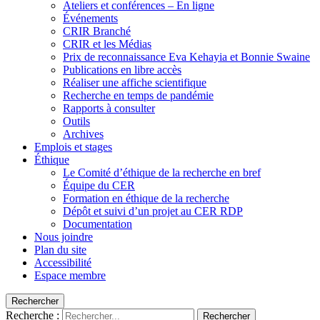
Ateliers et conférences – En ligne
Événements
CRIR Branché
CRIR et les Médias
Prix de reconnaissance Eva Kehayia et Bonnie Swaine
Publications en libre accès
Réaliser une affiche scientifique
Recherche en temps de pandémie
Rapports à consulter
Outils
Archives
Emplois et stages
Éthique
Le Comité d’éthique de la recherche en bref
Équipe du CER
Formation en éthique de la recherche
Dépôt et suivi d’un projet au CER RDP
Documentation
Nous joindre
Plan du site
Accessibilité
Espace membre
Rechercher
Recherche :
Rechercher