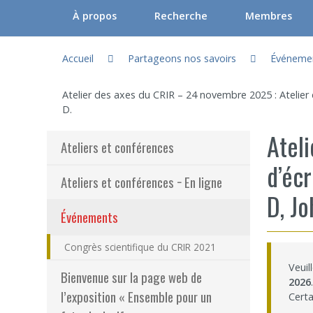
À propos
Recherche
Membres
Vous êtes ici :
Gouvernance du CRIR (CGC)
Axes et unités thématiques
Chercheurs régu
Accueil
Partageons nos savoirs
Événeme
Le CRIR
Orientations stratégiques du CRIR
Chercheurs ass
Atelier des axes du CRIR – 24 novembre 2025 : Atelier d
Notre équipe
Laboratoires / Groupes de recherc
Chercheurs hon
D.
Atel
Comités et Assemblées du CRIR
La recherche participative : FAQ
Cliniciens/inte
Ateliers et conférences
d’écr
Outils de communication
Participer à la recherche
Professionnels
Ateliers et conférences − En ligne
D, Jo
Foire aux questions
Documentation
Nominations a
(actuellement sélectionnée)
Événements
Programmes – S
Congrès scientifique du CRIR 2021
Résultats – Pr
Veuil
Bienvenue sur la page web de
Comment deve
2026
.
l’exposition « Ensemble pour un
Certa