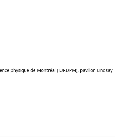
LLE FENÊTRE"
ficience physique de Montréal (IURDPM), pavillon Lindsay