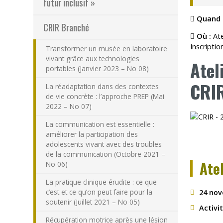
futur inclusif »
Quand 
CRIR Branché
Où :
Ate
Inscriptio
Transformer un musée en laboratoire
vivant grâce aux technologies
Atel
portables (Janvier 2023 – No 08)
CRI
La réadaptation dans des contextes
de vie concrète : l’approche PREP (Mai
2022 – No 07)
La communication est essentielle :
améliorer la participation des
adolescents vivant avec des troubles
de la communication (Octobre 2021 –
Atel
No 06)
La pratique clinique érudite : ce que
c’est et ce qu’on peut faire pour la
24 nov
soutenir (Juillet 2021 – No 05)
Activi
Récupération motrice après une lésion