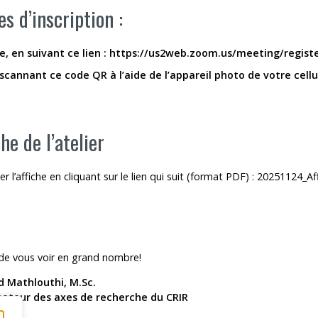
s d’inscription :
e, en suivant ce lien :
https://us2web.zoom.us/meeting/regis
scannant ce code QR à l’aide de l’appareil photo de votre cellul
 s’ouvrira dans une nouvelle fenêtre »
che de l’atelier
ser l’affiche en cliquant sur le lien qui suit (format PDF) :
20251124_Affi
 de vous voir en grand nombre!
Mathlouthi, M.Sc.
ateur des axes de recherche du CRIR