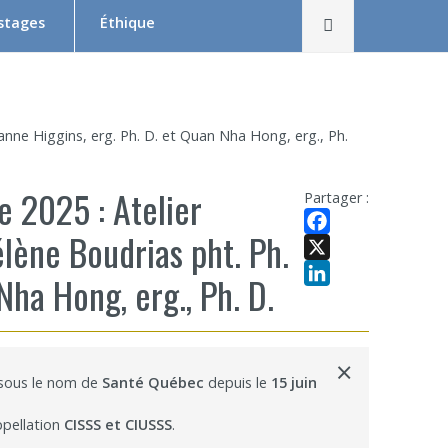
Rechercher
 stages
Éthique
Le Comité d’éthique de la recherche en bref
Équipe du CER
hanne Higgins, erg. Ph. D. et Quan Nha Hong, erg., Ph.
Formation en éthique de la recherche
 2025 : Atelier
Dépôt et suivi d’un projet au CER RDP
Partager :
élène Boudrias pht. Ph.
la relève
Documentation
Facebook
X
Nha Hong, erg., Ph. D.
x
 Swaine
LinkedIn
×
 sous le nom de
Santé Québec
depuis le
15 juin
ppellation
CISSS et CIUSSS
.