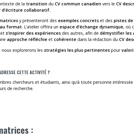
ontexte de la
transition
du
CV commun canadien
vers le
CV descr
r d’écriture collaboratif.
imatrices
y présenteront des
exemples concrets
et des
pistes de
au format
. L’atelier offrira un
espace d’échange dynamique
, où 
 et
s’inspirer des expériences
des autres, afin de
démystifier les
 une
approche réfléchie
et
cohérente
dans la rédaction du
CV desc
 nous explorerons les
stratégies les plus pertinentes
pour
valor
’ADRESSE CETTE ACTIVITÉ ?
res chercheurs et étudiants, ainsi qu’à toute personne intéressée pa
urs de recherche.
matrices :