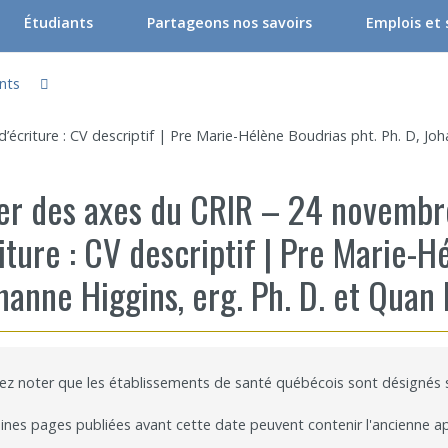
Étudiants
Partageons nos savoirs
Emplois et
liers
Comité étudiant du CRIR
Ateliers et conférences
nts
ociés
Activités du comité étudiant
Ateliers et conférences – En ligne
’écriture : CV descriptif | Pre Marie-Hélène Boudrias pht. Ph. D, Jo
he
oraires
Ateliers – Événements | Étudiant
Événements
ier des axes du CRIR – 24 novembre
rvenants/gestionnaires
Programme « Bourses d’études supérieures du CRIR »
CRIR Branché
iture : CV descriptif | Pre Marie-H
 de recherche
Bourse de soutien à l’innovation Forget-Bélanger – formation de 
CRIR et les Médias
hanne Higgins, erg. Ph. D. et Quan 
u CRIR
Carrefour des savoirs : pour la relève en santé et services sociau
Prix de reconnaissance Eva Kehayia et Bonnie
outien à la recherche
Faire un stage de recherche
Publications en libre accès
ogrammes : Soutien financier
Étudiants internationaux
Réaliser une affiche scientifique
lez noter que les établissements de santé québécois sont désignés
nir membre
Comment devenir membre
Recherche en temps de pandémie
ines pages publiées avant cette date peuvent contenir l'ancienne a
Rapports à consulter