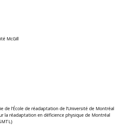
NE NOUVELLE FENÊTRE"
ité McGill
ELLE FENÊTRE"
e de l’École de réadaptation de l’Université de Montréal
 sur la réadaptation en déficience physique de Montréal
CSMTL)