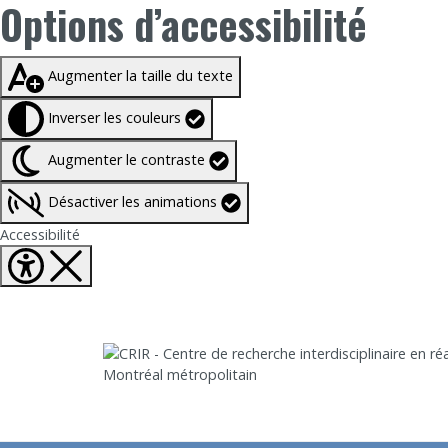
Options d’accessibilité
Taille du texte à
100%
Augmenter la taille du texte
Inverser les couleurs
Augmenter le contraste
Désactiver les animations
Fermer Options d'accessibilité
Accessibilité
Aller directement au contenu