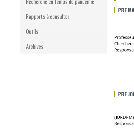
Recherche en temps de pandémie
PRE MA
Rapports à consulter
Outils
Professeur
Chercheuse
Archives
Responsab
PRE JO
(IURDPM),
Responsab