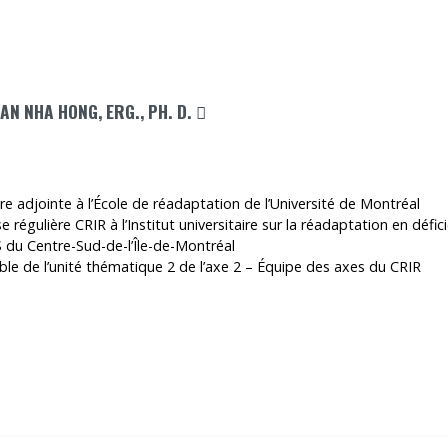
CE LIEN S'OUVRIRA DANS UNE NOUVE
AN NHA HONG, ERG., PH. D.
e adjointe à l’École de réadaptation de l’Université de Montréal
 régulière CRIR à l’Institut universitaire sur la réadaptation en dé
 du Centre-Sud-de-l’Île-de-Montréal
le de l’unité thématique 2 de l’axe 2 – Équipe des axes du CRIR