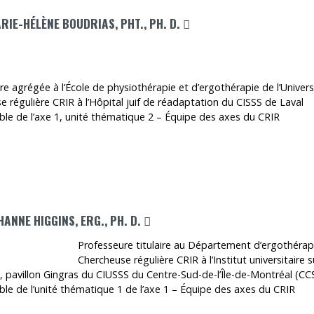
CE LIEN S'OUVRIRA DANS U
RIE-HÉLÈNE BOUDRIAS, PHT., PH. D.
e agrégée à l’École de physiothérapie et d’ergothérapie de l’Univers
 régulière CRIR à l’Hôpital juif de réadaptation du CISSS de Laval
le de l’axe 1, unité thématique 2 – Équipe des axes du CRIR
CE LIEN S'OUVRIRA DANS UNE NOUV
HANNE HIGGINS, ERG., PH. D.
Professeure titulaire au Département d’ergothérapi
Chercheuse régulière CRIR à l’Institut universitaire
 pavillon Gingras du CIUSSS du Centre-Sud-de-l’Île-de-Montréal (C
le de l’unité thématique 1 de l’axe 1 – Équipe des axes du CRIR