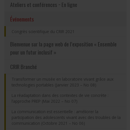
Ateliers et conférences − En ligne
Partageons nos savoirs
(actuellement sélectionnée)
Événements
Emplois et stages
Congrès scientifique du CRIR 2021
Éthique
Bienvenue sur la page web de l’exposition « Ensemble
pour un futur inclusif »
Nous joindre
CRIR Branché
Plan du site
Transformer un musée en laboratoire vivant grâce aux
technologies portables (Janvier 2023 – No 08)
Accessibilité
La réadaptation dans des contextes de vie concrète :
l’approche PREP (Mai 2022 – No 07)
Espace membre
La communication est essentielle : améliorer la
participation des adolescents vivant avec des troubles de la
communication (Octobre 2021 – No 06)