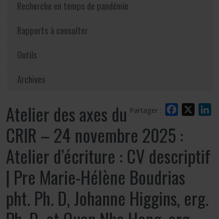
Recherche en temps de pandémie
Rapports à consulter
Outils
Archives
Atelier des axes du
Facebook
X
L
Partager :
CRIR – 24 novembre 2025 :
Atelier d’écriture : CV descriptif
| Pre Marie-Hélène Boudrias
pht. Ph. D, Johanne Higgins, erg.
Ph. D. et Quan Nha Hong, erg.,