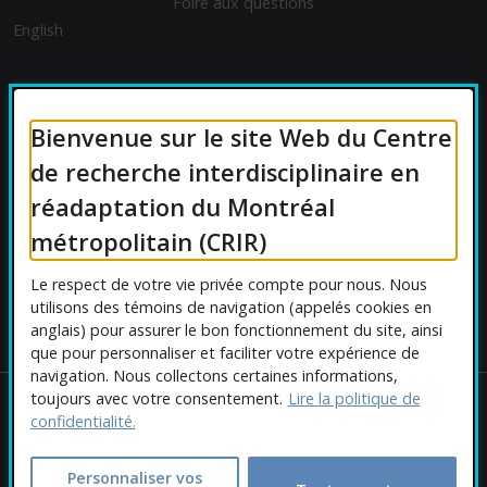
Foire aux questions
English
FINANCEMENT
Bienvenue sur le site Web du Centre
de recherche interdisciplinaire en
réadaptation du Montréal
AFFILIATIONS UNIVERSITAIRES
métropolitain (CRIR)
Le respect de votre vie privée compte pour nous. Nous
utilisons des témoins de navigation (appelés cookies en
anglais) pour assurer le bon fonctionnement du site, ainsi
que pour personnaliser et faciliter votre expérience de
navigation. Nous collectons certaines informations,
toujours avec votre consentement.
Lire la politique de
Copyright © 2026 CRIR . Tous droits réservés.
confidentialité.
Personnaliser les cookies
|
Politique de confidentialité
Ce
Conception :
Ekloweb
Personnaliser vos