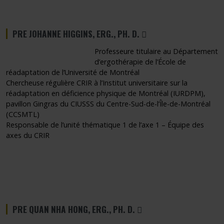
CE LIEN S'OUVRIRA DAN
PRE JOHANNE HIGGINS, ERG., PH. D.
Professeure titulaire au Département
d’ergothérapie de l’École de
réadaptation de l’Université de Montréal
Chercheuse régulière CRIR à l’Institut universitaire sur la
réadaptation en déficience physique de Montréal (IURDPM),
pavillon Gingras du CIUSSS du Centre-Sud-de-l’Île-de-Montréal
(CCSMTL)
Responsable de l’unité thématique 1 de l’axe 1 – Équipe des
axes du CRIR
CE LIEN S'OUVRIRA DANS
PRE QUAN NHA HONG, ERG., PH. D.