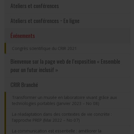
Ateliers et conférences
Partageons nos savoirs
Ateliers et conférences − En ligne
Emplois et stages
(actuellement sélectionnée)
Événements
Éthique
Congrès scientifique du CRIR 2021
Bienvenue sur la page web de l’exposition « Ensemble
Nous joindre
pour un futur inclusif »
Plan du site
CRIR Branché
Accessibilité
Transformer un musée en laboratoire vivant grâce aux
technologies portables (Janvier 2023 – No 08)
Espace membre
La réadaptation dans des contextes de vie concrète :
l’approche PREP (Mai 2022 – No 07)
La communication est essentielle : améliorer la