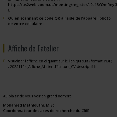
https://us2web.zoom.us/meeting/register/-0L13YOmRey
Ce lien s'ouvrira dans une nouvelle fenêtre"
Ou en scannant ce code QR à l’aide de l’appareil photo
de votre cellulaire :
Ce lien s’ouvrira dans une nouvelle fenêtre »
Affiche de l’atelier
Visualiser l’affiche en cliquant sur le lien qui suit (format PDF)
(pdf)
:
20251124_Affiche_Atelier d’écriture_CV descriptif
(docx)
(docx)
Au plaisir de vous voir en grand nombre!
Mohamed Mathlouthi, M.Sc.
Coordonnateur des axes de recherche du CRIR