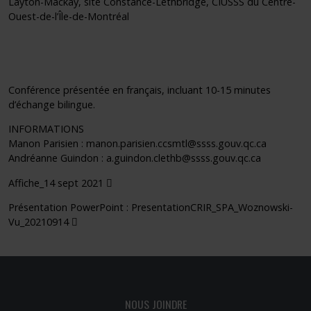
Layton-Mackay, site Constance-Lethbridge, CIUSSS du Centre-
Ouest-de-l’Île-de-Montréal
Conférence présentée en français, incluant 10-15 minutes
d’échange bilingue.
INFORMATIONS
Manon Parisien :
manon.parisien.ccsmtl@ssss.gouv.qc.ca
Andréanne Guindon :
a.guindon.clethb@ssss.gouv.qc.ca
(pdf)
Affiche_14 sept 2021
Présentation PowerPoint : PresentationCRIR_SPA_Woznowski-
(pdf)
Vu_20210914
NOUS JOINDRE