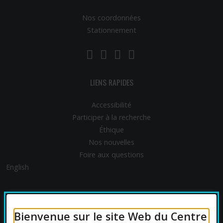
Nos coordonnées
Stationnement
LinkedIn
YouTube
Twitter
Facebook
LIENS RAPIDES
Accessibilité
Participer à la recherche
Éthique
Nos nouvelles
Foire aux questions
English
FINANCEMENT
Bienvenue sur le site Web du Centre