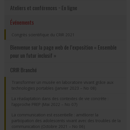
Ateliers et conférences − En ligne
Partageons nos savoirs
(actuellement sélectionnée)
Événements
Emplois et stages
Congrès scientifique du CRIR 2021
Éthique
Bienvenue sur la page web de l’exposition « Ensemble
pour un futur inclusif »
Nous joindre
CRIR Branché
Plan du site
Transformer un musée en laboratoire vivant grâce aux
technologies portables (Janvier 2023 – No 08)
Accessibilité
La réadaptation dans des contextes de vie concrète :
l’approche PREP (Mai 2022 – No 07)
Espace membre
La communication est essentielle : améliorer la
participation des adolescents vivant avec des troubles de la
communication (Octobre 2021 – No 06)