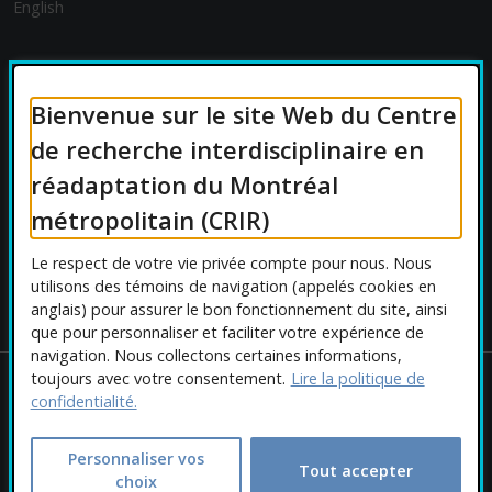
English
FINANCEMENT
Bienvenue sur le site Web du Centre
de recherche interdisciplinaire en
réadaptation du Montréal
AFFILIATIONS UNIVERSITAIRES
métropolitain (CRIR)
Le respect de votre vie privée compte pour nous. Nous
utilisons des témoins de navigation (appelés cookies en
anglais) pour assurer le bon fonctionnement du site, ainsi
que pour personnaliser et faciliter votre expérience de
navigation. Nous collectons certaines informations,
toujours avec votre consentement.
Lire la politique de
Copyright © 2026 CRIR . Tous droits réservés.
confidentialité.
Personnaliser les cookies
|
Politique de confidentialité
Ce
Conception :
Ekloweb
Personnaliser vos
Tout accepter
choix