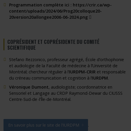
Programmation complète ici :
https://crir.ca/wp-
content/uploads/2024/06/Prog20colloque20-
Ce lien s'ouvrira d
20version20allongee2006-06-2024.png
COPRÉSIDENT ET COPRÉSIDENTE DU COMITÉ
SCIENTIFIQUE
Stefano Rezzonico
, professeur agrégé, École d’orthophonie
et audiologie de la Faculté de médecine à l’Université de
Montréal;
chercheur régulier à l’
IURDPM-CRIR
et responsable
du
créneau communication et cognition à l’
IURDPM
.
Véronique Dumont
, audiologiste; coordonnatrice en
Sensoriel et Langage au CRDP Raymond-Dewar du CIUSSS
Centre-Sud-de -l’Île-de-Montréal.
En savoir plus sur le site de l’IURDPM
.