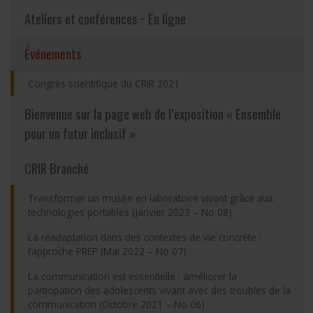
Ateliers et conférences − En ligne
Partageons nos savoirs
(actuellement sélectionnée)
Événements
Emplois et stages
Congrès scientifique du CRIR 2021
Éthique
Bienvenue sur la page web de l’exposition « Ensemble
pour un futur inclusif »
Nous joindre
CRIR Branché
Plan du site
Transformer un musée en laboratoire vivant grâce aux
technologies portables (Janvier 2023 – No 08)
Accessibilité
La réadaptation dans des contextes de vie concrète :
l’approche PREP (Mai 2022 – No 07)
Espace membre
La communication est essentielle : améliorer la
participation des adolescents vivant avec des troubles de la
communication (Octobre 2021 – No 06)