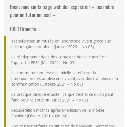
Bienvenue sur la page web de l’exposition « Ensemble
Nous joindre
pour un futur inclusif »
Plan du site
CRIR Branché
Accessibilité
Transformer un musée en laboratoire vivant grâce aux
technologies portables (Janvier 2023 – No 08)
Espace membre
La réadaptation dans des contextes de vie concrète :
l’approche PREP (Mai 2022 – No 07)
La communication est essentielle : améliorer la
participation des adolescents vivant avec des troubles de la
communication (Octobre 2021 – No 06)
La pratique clinique érudite : ce que c’est et ce qu’on peut
faire pour la soutenir (Juillet 2021 – No 05)
Récupération motrice après une lésion de la moelle
épinière (Février 2021 – No 04)
Loisirs pour enfants en situation de handicap (Septembre