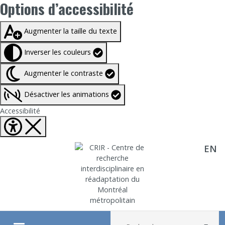
Options d’accessibilité
Taille du texte à
100%
Augmenter la taille du texte
Inverser les couleurs
Augmenter le contraste
Désactiver les animations
Fermer Options d'accessibilité
Accessibilité
EN
Aller directement au contenu
Recherche :