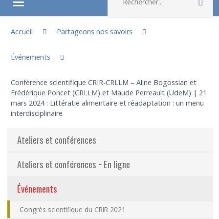
Rec
Ouvrir/fermer le menu
Vous êtes ici :
À propos
Accueil
Partageons nos savoirs
Événements
Recherche
Conférence scientifique CRIR-CRLLM – Aline Bogossian et
Membres
Frédérique Poncet (CRLLM) et Maude Perreault (UdeM) | 21
mars 2024 : Littératie alimentaire et réadaptation : un menu
interdisciplinaire
Étudiants
Ateliers et conférences
Partageons nos savoirs
Ateliers et conférences − En ligne
Emplois et stages
Événements
Éthique
Congrès scientifique du CRIR 2021