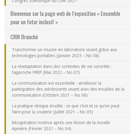
Congrès scientifique du CRIR 2021
Nous joindre
Bienvenue sur la page web de l’exposition « Ensemble
pour un futur inclusif »
Plan du site
CRIR Branché
Accessibilité
Transformer un musée en laboratoire vivant grâce aux
technologies portables (Janvier 2023 – No 08)
Espace membre
La réadaptation dans des contextes de vie concrète :
l’approche PREP (Mai 2022 – No 07)
La communication est essentielle : améliorer la
participation des adolescents vivant avec des troubles de la
communication (Octobre 2021 – No 06)
La pratique clinique érudite : ce que c’est et ce qu’on peut
faire pour la soutenir (Juillet 2021 – No 05)
Récupération motrice après une lésion de la moelle
épinière (Février 2021 – No 04)