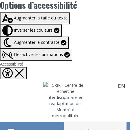
Options d’accessibilité
Taille du texte à
100%
Augmenter la taille du texte
Inverser les couleurs
Augmenter le contraste
Désactiver les animations
Fermer Options d'accessibilité
Accessibilité
EN
Aller directement au contenu
Recherche :