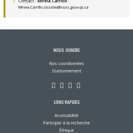
Contact :
Mirela Carrillo
:
Mireia.Carrillo.cissslav@ssss.gouv.qc.ca
NOUS JOINDRE
Nos coordonnées
Stationnement
LinkedIn
YouTube
Twitter
Facebook
LIENS RAPIDES
Accessibilité
Participer à la recherche
Éthique