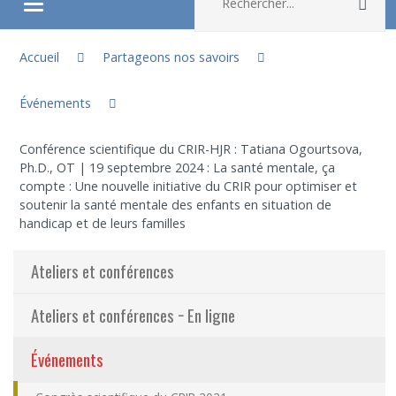
Rec
Ouvrir/fermer le menu
Vous êtes ici :
À propos
Accueil
Partageons nos savoirs
Événements
Recherche
Conférence scientifique du CRIR-HJR : Tatiana Ogourtsova,
Membres
Ph.D., OT | 19 septembre 2024 : La santé mentale, ça
compte : Une nouvelle initiative du CRIR pour optimiser et
soutenir la santé mentale des enfants en situation de
Étudiants
handicap et de leurs familles
Partageons nos savoirs
Ateliers et conférences
Emplois et stages
Ateliers et conférences − En ligne
Événements
Éthique