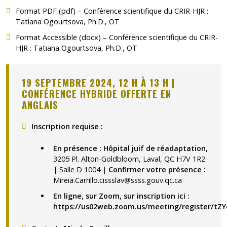
Format PDF (pdf) – Conférence scientifique du CRIR-HJR :
Tatiana Ogourtsova, Ph.D., OT
Format Accessible (docx) – Conférence scientifique du CRIR-
HJR : Tatiana Ogourtsova, Ph.D., OT
(pdf)
19 SEPTEMBRE 2024, 12 H À 13 H |
CONFÉRENCE HYBRIDE OFFERTE EN
ANGLAIS
Inscription requise :
En présence : Hôpital juif de réadaptation,
3205 Pl. Alton-Goldbloom, Laval, QC H7V 1R2
| Salle D 1004 |
Confirmer votre présence :
Mireia.Carrillo.cissslav@ssss.gouv.qc.ca
En ligne, sur Zoom, sur inscription ici :
https://us02web.zoom.us/meeting/register/tZ